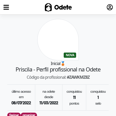
Fazer
Odete
NOVA
Inicial
🥉
Priscila
- Perfil profissional na Odete
Código da profissional:
#
ZAWKMZ8Z
último acesso
na odete
conquistou
conquistou
em
desde
11
1
08/07/2022
11/03/2022
pontos
selo
faxinar
organizar