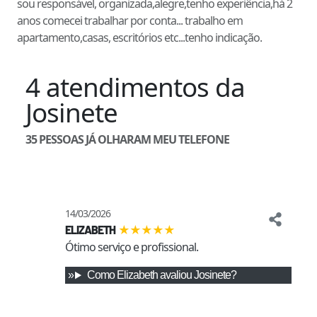
sou responsável, organizada,alegre,tenho experiência,há 2
anos comecei trabalhar por conta... trabalho em
apartamento,casas, escritórios etc...tenho indicação.
4
atendimentos
da
Josinete
35
PESSOAS JÁ OLHARAM MEU TELEFONE
14/03/2026
★
★
★
★
★
ELIZABETH
Ótimo serviço e profissional.
Como
Elizabeth
avaliou
Josinete
?