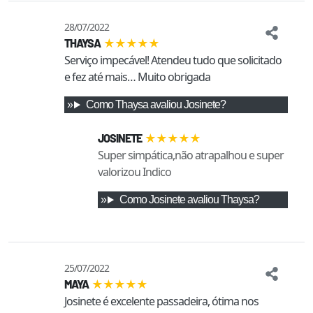
28/07/2022
★
★
★
★
★
THAYSA
Serviço impecável! Atendeu tudo que solicitado 
e fez até mais… Muito obrigada
Como
Thaysa
avaliou
Josinete
?
★
★
★
★
★
JOSINETE
Super simpática,não atrapalhou e super
valorizou Indico
Como
Josinete
avaliou
Thaysa
?
25/07/2022
★
★
★
★
★
MAYA
Josinete é excelente passadeira, ótima nos 