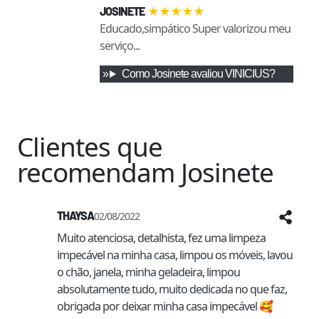
★
★
★
★
★
JOSINETE
Educado,simpático Super valorizou meu
serviço...
Como
Josinete
avaliou
VINICIUS
?
Clientes que
recomendam
Josinete
THAYSA
02/08/2022
Muito atenciosa, detalhista, fez uma limpeza 
impecável na minha casa, limpou os móveis, lavou 
o chão, janela, minha geladeira, limpou 
absolutamente tudo, muito dedicada no que faz, 
obrigada por deixar minha casa impecável 🥰