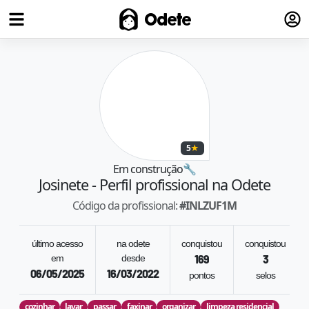
Fazer
Odete
5
★
Em construção
🔧
Josinete
- Perfil profissional na Odete
Código da profissional:
#
INLZUF1M
último acesso
na odete
conquistou
conquistou
em
desde
169
3
06/05/2025
16/03/2022
pontos
selos
cozinhar
lavar
passar
faxinar
organizar
limpeza residencial