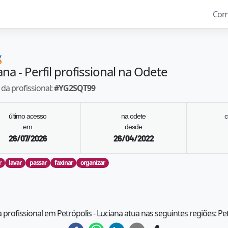
Com

ana
- Perfil profissional na Odete
da profissional:
#
YG2SQT99
último acesso
na odete
c
em
desde
26/07/2026
26/04/2022
r
lavar
passar
faxinar
organizar
a profissional em Petrópolis - Luciana atua nas seguintes regiões: Pe