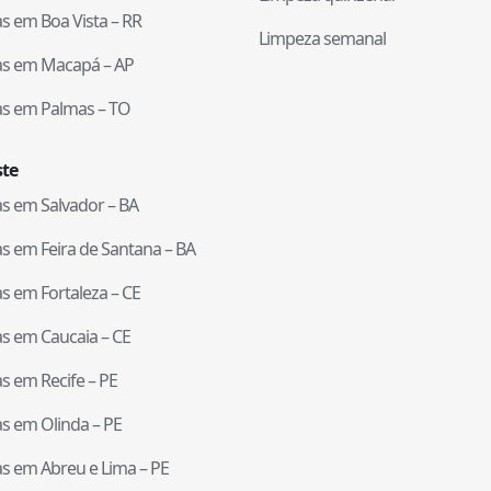
tas em
Boa Vista
–
RR
Limpeza semanal
tas em
Macapá
–
AP
tas em
Palmas
–
TO
te
tas em
Salvador
–
BA
tas em
Feira de Santana
–
BA
tas em
Fortaleza
–
CE
tas em
Caucaia
–
CE
tas em
Recife
–
PE
tas em
Olinda
–
PE
tas em
Abreu e Lima
–
PE