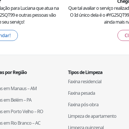
?
Chego
dação para
Luciana
que atua na
Que tal avaliar o serviço realiz
2SQT99
e outras pessoas vão
O Id único dela é o #
YG2SQT99
 seu serviço!
ainda mais na
ndar!
Cl
tas por Região
Tipos de Limpeza
Faxina residencial
tas em
Manaus
–
AM
Faxina pesada
tas em
Belém
–
PA
Faxina pós-obra
tas em
Porto Velho
–
RO
Limpeza de apartamento
tas em
Rio Branco
–
AC
Limpeza quinzenal