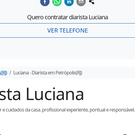
Quero contratar diarista
Luciana
VER TELEFONE
s
(
RJ
)
Luciana
- Diarista em
Petrópolis
(
RJ
)
ista
Luciana
 cuidados da casa. profissional experiente, pontual e responsável.