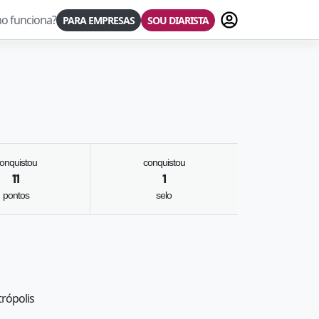
Fazer login
o funciona?
PARA EMPRESAS
SOU DIARISTA
onquistou
conquistou
11
1
pontos
selo
trópolis