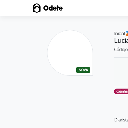
Odete
Inicial

Luci
Código 
NOVA
cozinha
Diarist