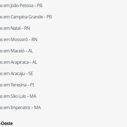
tas em
João Pessoa
–
PB
tas em
Campina Grande
–
PB
tas em
Natal
–
RN
tas em
Mossoró
–
RN
tas em
Maceió
–
AL
tas em
Arapiraca
–
AL
tas em
Aracaju
–
SE
tas em
Teresina
–
PI
tas em
São Luís
–
MA
tas em
Imperatriz
–
MA
-Oeste