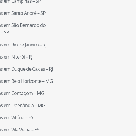
tas em
Campinas
–
SP
tas em
Santo André
–
SP
tas em
São Bernardo do
–
SP
tas em
Rio de Janeiro
–
RJ
tas em
Niterói
–
RJ
tas em
Duque de Caxias
–
RJ
tas em
Belo Horizonte
–
MG
tas em
Contagem
–
MG
tas em
Uberlândia
–
MG
tas em
Vitória
–
ES
tas em
Vila Velha
–
ES