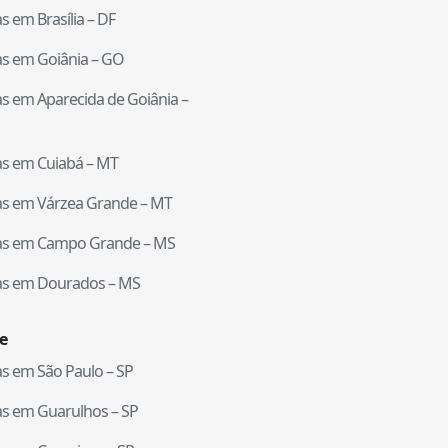
tas em
Brasília
–
DF
tas em
Goiânia
–
GO
tas em
Aparecida de Goiânia
–
tas em
Cuiabá
–
MT
tas em
Várzea Grande
–
MT
tas em
Campo Grande
–
MS
tas em
Dourados
–
MS
e
tas em
São Paulo
–
SP
tas em
Guarulhos
–
SP