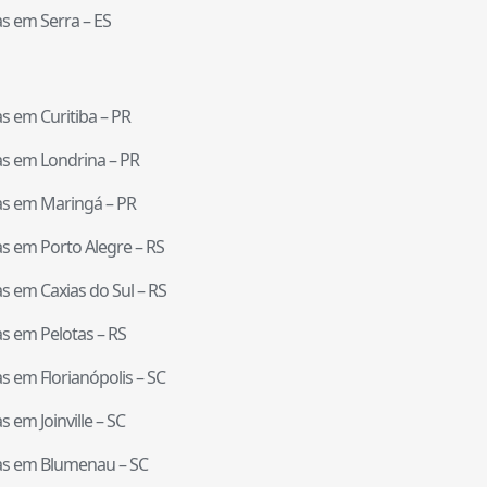
tas em
Serra
–
ES
tas em
Curitiba
–
PR
tas em
Londrina
–
PR
tas em
Maringá
–
PR
tas em
Porto Alegre
–
RS
tas em
Caxias do Sul
–
RS
tas em
Pelotas
–
RS
tas em
Florianópolis
–
SC
tas em
Joinville
–
SC
tas em
Blumenau
–
SC