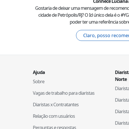
Conhece
Luciana
Gostaria de deixar uma mensagem de recomen
cidade de
Petrópolis
/
RJ
? O Id único dela é o #
YG
poder ter uma referência sobre
Claro, posso recome
Ajuda
Diaris
Norte
Sobre
Diaris
Vagas de trabalho para diaristas
Diaris
Diaristas x Contratantes
Diaris
Relação com usuários
Diaris
Perguntas e respostas