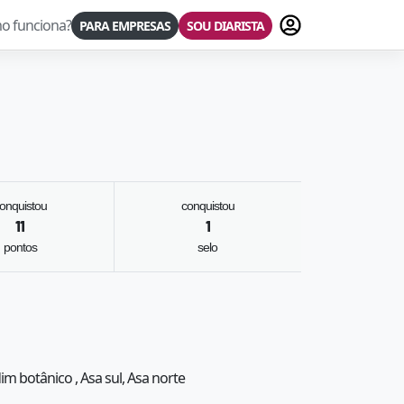
Fazer login
o funciona?
PARA EMPRESAS
SOU DIARISTA
onquistou
conquistou
11
1
pontos
selo
dim botânico , Asa sul, Asa norte