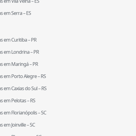
tas em
Vila Velha
–
ES
tas em
Serra
–
ES
tas em
Curitiba
–
PR
tas em
Londrina
–
PR
tas em
Maringá
–
PR
tas em
Porto Alegre
–
RS
tas em
Caxias do Sul
–
RS
tas em
Pelotas
–
RS
tas em
Florianópolis
–
SC
tas em
Joinville
–
SC