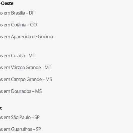
-Oeste
tas em
Brasília
–
DF
tas em
Goiânia
–
GO
tas em
Aparecida de Goiânia
–
tas em
Cuiabá
–
MT
tas em
Várzea Grande
–
MT
tas em
Campo Grande
–
MS
tas em
Dourados
–
MS
e
tas em
São Paulo
–
SP
tas em
Guarulhos
–
SP