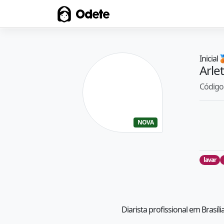
Odete
Inicial

Arle
Código 
NOVA
lavar
Diarista profissional em Brasíli