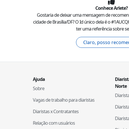
Conhece
Arlete
?
Gostaria de deixar uma mensagem de recome
cidade de
Brasília
/
DF
? O Id único dela é o #
1AUCQ
ter uma referência sobre se
Claro, posso recome
Ajuda
Diaris
Norte
Sobre
Diaris
Vagas de trabalho para diaristas
Diaris
Diaristas x Contratantes
Diaris
Relação com usuários