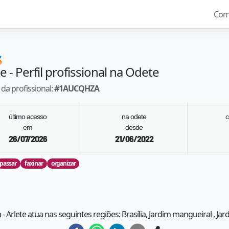
Com

te
- Perfil profissional na Odete
da profissional:
#
1AUCQHZA
último acesso
na odete
c
em
desde
26/07/2026
21/06/2022
passar
faxinar
organizar
a - Arlete atua nas seguintes regiões: Brasília, Jardim mangueiral , Jar