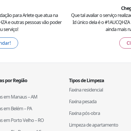
Cheg
ndação para
Arlete
que atua na
Que tal avaliar o serviço reali
HZA
e outras pessoas vão poder
Id único dela é o #
1AUCQHZA
u serviço!
ainda mais na
ndar!
Cl
tas por Região
Tipos de Limpeza
Faxina residencial
tas em
Manaus
–
AM
Faxina pesada
tas em
Belém
–
PA
Faxina pós-obra
tas em
Porto Velho
–
RO
Limpeza de apartamento