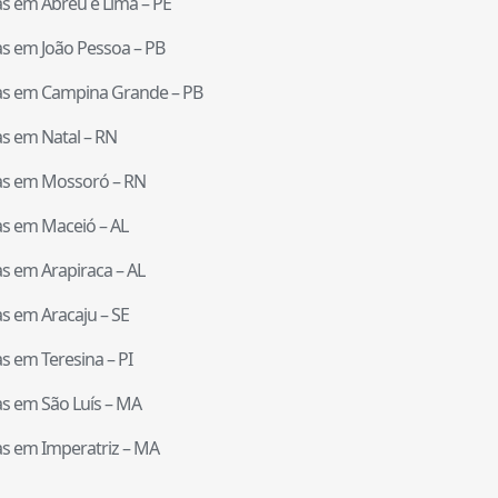
tas em
Abreu e Lima
–
PE
tas em
João Pessoa
–
PB
tas em
Campina Grande
–
PB
tas em
Natal
–
RN
tas em
Mossoró
–
RN
tas em
Maceió
–
AL
tas em
Arapiraca
–
AL
tas em
Aracaju
–
SE
tas em
Teresina
–
PI
tas em
São Luís
–
MA
tas em
Imperatriz
–
MA