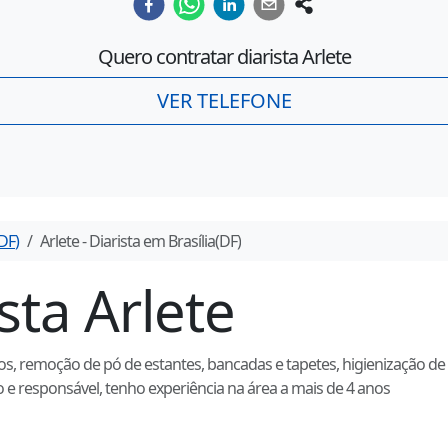
Quero contratar diarista
Arlete
VER TELEFONE
DF
)
Arlete
- Diarista em
Brasília
(
DF
)
ista
Arlete
os, remoção de pó de estantes, bancadas e tapetes, higienização de v
 responsável, tenho experiência na área a mais de 4 anos