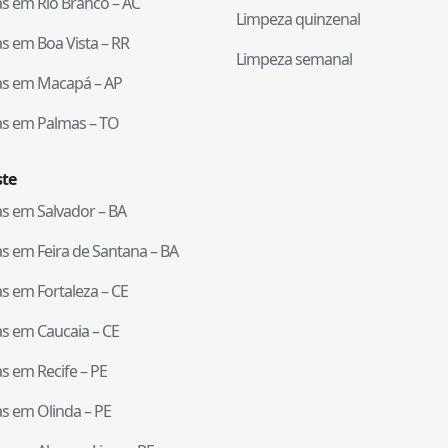
tas em
Rio Branco
–
AC
Limpeza quinzenal
tas em
Boa Vista
–
RR
Limpeza semanal
tas em
Macapá
–
AP
tas em
Palmas
–
TO
te
tas em
Salvador
–
BA
tas em
Feira de Santana
–
BA
tas em
Fortaleza
–
CE
tas em
Caucaia
–
CE
tas em
Recife
–
PE
tas em
Olinda
–
PE