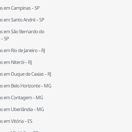
tas em
Campinas
–
SP
tas em
Santo André
–
SP
tas em
São Bernardo do
–
SP
tas em
Rio de Janeiro
–
RJ
tas em
Niterói
–
RJ
tas em
Duque de Caxias
–
RJ
tas em
Belo Horizonte
–
MG
tas em
Contagem
–
MG
tas em
Uberlândia
–
MG
tas em
Vitória
–
ES