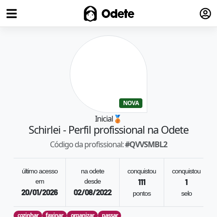
Fazer
Odete
NOVA
Inicial
🥉
Schirlei
- Perfil profissional na Odete
Código da profissional:
#
QVVSMBL2
último acesso
na odete
conquistou
conquistou
em
desde
111
1
20/01/2026
02/08/2022
pontos
selo
cozinhar
faxinar
organizar
passar