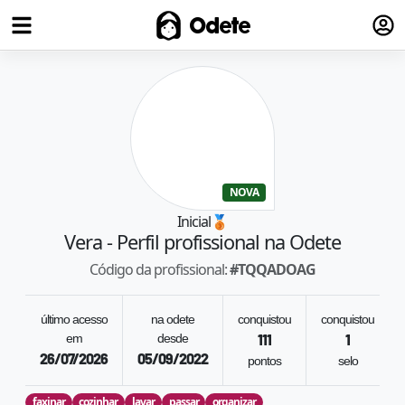
Fazer
Odete
NOVA
Inicial
🥉
Vera
- Perfil profissional na Odete
Código da profissional:
#
TQQADOAG
último acesso
na odete
conquistou
conquistou
em
desde
111
1
26/07/2026
05/09/2022
pontos
selo
faxinar
cozinhar
lavar
passar
organizar