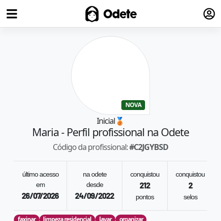
Fazer
Odete
NOVA
Inicial
🥉
Maria
- Perfil profissional na Odete
Código da profissional:
#
C2JGYBSD
último acesso
na odete
conquistou
conquistou
em
desde
212
2
26/07/2026
24/09/2022
pontos
selos
faxinar
limpeza residencial
lavar
organizar