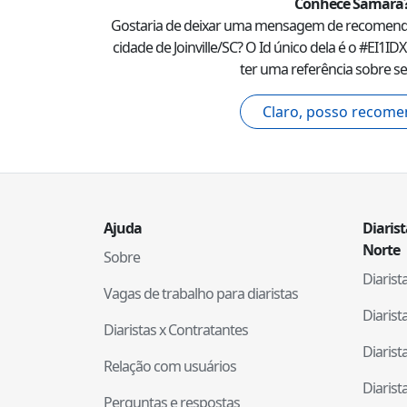
Conhece
Samara
Gostaria de deixar uma mensagem de recomen
cidade de
Joinville
/
SC
? O Id único dela é o #
EI1ID
ter uma referência sobre se
Claro, posso recome
Ajuda
Diaris
Norte
Sobre
Diaris
Vagas de trabalho para diaristas
Diaris
Diaristas x Contratantes
Diaris
Relação com usuários
Diaris
Perguntas e respostas