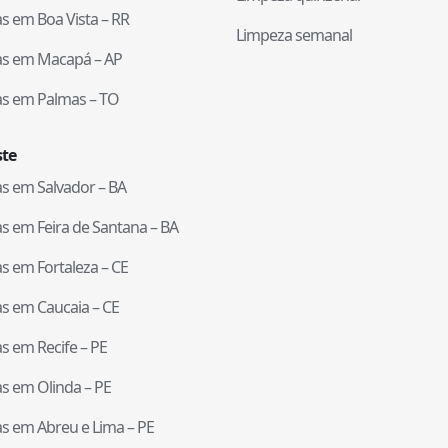
tas em
Boa Vista
–
RR
Limpeza semanal
tas em
Macapá
–
AP
tas em
Palmas
–
TO
te
tas em
Salvador
–
BA
tas em
Feira de Santana
–
BA
tas em
Fortaleza
–
CE
tas em
Caucaia
–
CE
tas em
Recife
–
PE
tas em
Olinda
–
PE
tas em
Abreu e Lima
–
PE