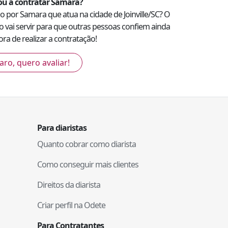
u a contratar
Samara
?
ado por
Samara
que atua na cidade de
Joinville
/
SC
? O
so vai servir para que outras pessoas confiem ainda
ra de realizar a contratação!
aro, quero avaliar!
Para diaristas
Quanto cobrar como diarista
Como conseguir mais clientes
Direitos da diarista
Criar perfil na Odete
Para Contratantes