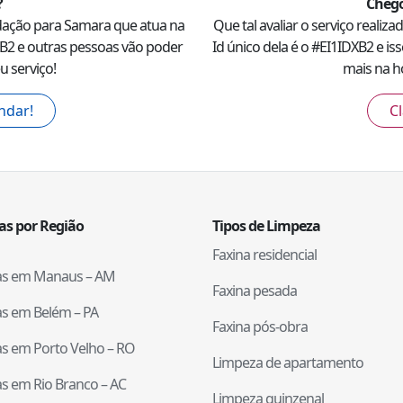
?
Chego
dação para
Samara
que atua na
Que tal avaliar o serviço realiz
XB2
e outras pessoas vão poder
Id único dela é o #
EI1IDXB2
e is
u serviço!
mais na ho
ndar!
Cl
tas por Região
Tipos de Limpeza
Faxina residencial
tas em
Manaus
–
AM
Faxina pesada
tas em
Belém
–
PA
Faxina pós-obra
tas em
Porto Velho
–
RO
Limpeza de apartamento
tas em
Rio Branco
–
AC
Limpeza quinzenal