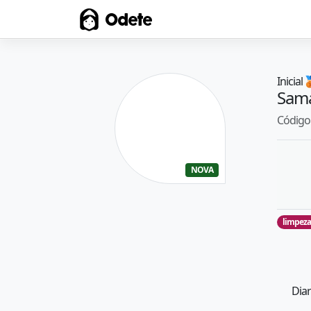
Odete
Inicial

Sam
Código 
NOVA
limpeza
Diar