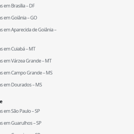
tas em
Brasília
–
DF
tas em
Goiânia
–
GO
tas em
Aparecida de Goiânia
–
tas em
Cuiabá
–
MT
tas em
Várzea Grande
–
MT
tas em
Campo Grande
–
MS
tas em
Dourados
–
MS
e
tas em
São Paulo
–
SP
tas em
Guarulhos
–
SP