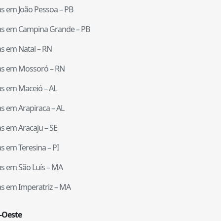
tas em
João Pessoa
–
PB
tas em
Campina Grande
–
PB
tas em
Natal
–
RN
tas em
Mossoró
–
RN
tas em
Maceió
–
AL
tas em
Arapiraca
–
AL
tas em
Aracaju
–
SE
tas em
Teresina
–
PI
tas em
São Luís
–
MA
tas em
Imperatriz
–
MA
-Oeste