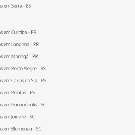
tas em
Serra
–
ES
tas em
Curitiba
–
PR
tas em
Londrina
–
PR
tas em
Maringá
–
PR
tas em
Porto Alegre
–
RS
tas em
Caxias do Sul
–
RS
tas em
Pelotas
–
RS
tas em
Florianópolis
–
SC
tas em
Joinville
–
SC
tas em
Blumenau
–
SC