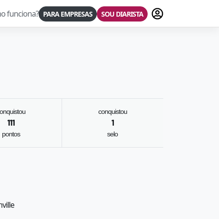
Fazer login
o funciona?
PARA EMPRESAS
SOU DIARISTA
onquistou
conquistou
111
1
pontos
selo
ville