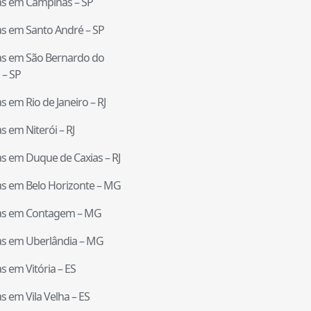
tas em
Campinas
–
SP
tas em
Santo André
–
SP
tas em
São Bernardo do
–
SP
tas em
Rio de Janeiro
–
RJ
tas em
Niterói
–
RJ
tas em
Duque de Caxias
–
RJ
tas em
Belo Horizonte
–
MG
tas em
Contagem
–
MG
tas em
Uberlândia
–
MG
tas em
Vitória
–
ES
tas em
Vila Velha
–
ES