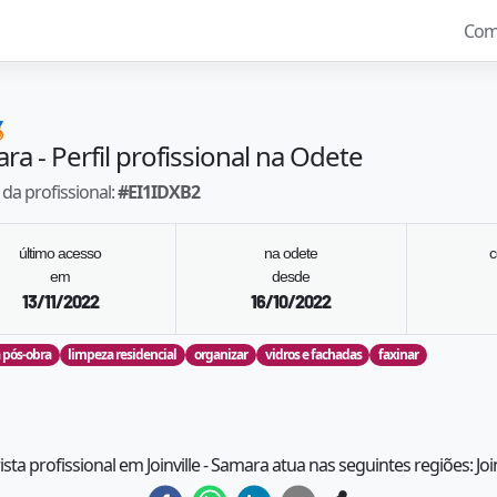
Com

ara
- Perfil profissional na Odete
da profissional:
#
EI1IDXB2
último acesso
na odete
c
em
desde
13/11/2022
16/10/2022
 pós-obra
limpeza residencial
organizar
vidros e fachadas
faxinar
ista profissional em Joinville - Samara atua nas seguintes regiões: Join