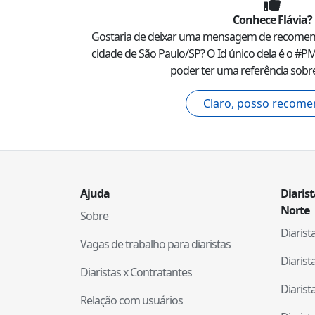
Conhece
Flávia
?
Gostaria de deixar uma mensagem de recome
cidade de
São Paulo
/
SP
? O Id único dela é o #
PM
poder ter uma referência sobre
Claro, posso recome
Ajuda
Diaris
Norte
Sobre
Diaris
Vagas de trabalho para diaristas
Diaris
Diaristas x Contratantes
Diaris
Relação com usuários