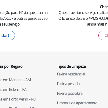
Cheg
ndação para
Flávia
que atua na
Que tal avaliar o serviço reali
S76CDF
e outras pessoas vão
O Id único dela é o #
PMS76CD
 seu serviço!
ainda mais na
ndar!
Cl
tas por Região
Tipos de Limpeza
Faxina residencial
tas em
Manaus
–
AM
Faxina pesada
tas em
Belém
–
PA
Faxina pós-obra
tas em
Porto Velho
–
RO
Limpeza de apartamento