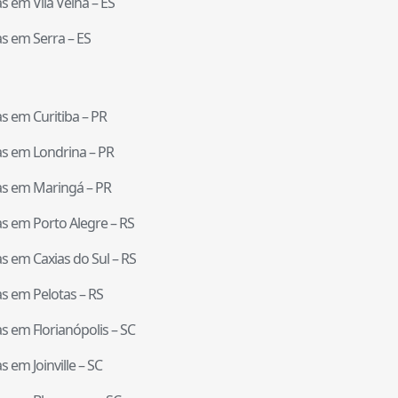
tas em
Vila Velha
–
ES
tas em
Serra
–
ES
tas em
Curitiba
–
PR
tas em
Londrina
–
PR
tas em
Maringá
–
PR
tas em
Porto Alegre
–
RS
tas em
Caxias do Sul
–
RS
tas em
Pelotas
–
RS
tas em
Florianópolis
–
SC
tas em
Joinville
–
SC