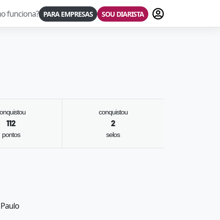
Fazer login
o funciona?
PARA EMPRESAS
SOU DIARISTA
onquistou
conquistou
112
2
pontos
selos
 Paulo