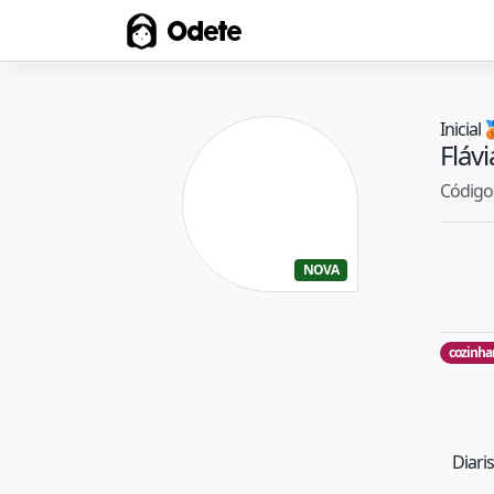
Odete
Inicial

Flávi
Código 
NOVA
cozinha
Diari