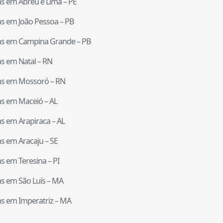
tas em
Abreu e Lima
–
PE
tas em
João Pessoa
–
PB
tas em
Campina Grande
–
PB
tas em
Natal
–
RN
tas em
Mossoró
–
RN
tas em
Maceió
–
AL
tas em
Arapiraca
–
AL
tas em
Aracaju
–
SE
tas em
Teresina
–
PI
tas em
São Luís
–
MA
tas em
Imperatriz
–
MA