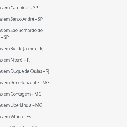
tas em
Campinas
–
SP
tas em
Santo André
–
SP
tas em
São Bernardo do
–
SP
tas em
Rio de Janeiro
–
RJ
tas em
Niterói
–
RJ
tas em
Duque de Caxias
–
RJ
tas em
Belo Horizonte
–
MG
tas em
Contagem
–
MG
tas em
Uberlândia
–
MG
tas em
Vitória
–
ES