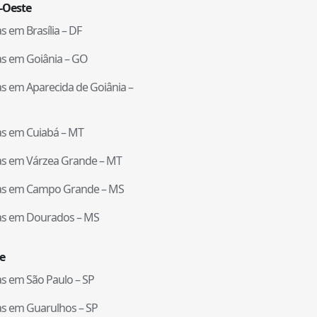
-Oeste
tas em
Brasília
–
DF
tas em
Goiânia
–
GO
tas em
Aparecida de Goiânia
–
tas em
Cuiabá
–
MT
tas em
Várzea Grande
–
MT
tas em
Campo Grande
–
MS
tas em
Dourados
–
MS
e
tas em
São Paulo
–
SP
tas em
Guarulhos
–
SP