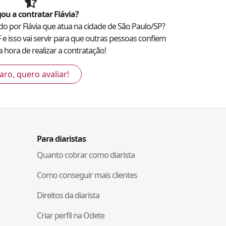
ou a contratar
Flávia
?
zado por
Flávia
que atua na cidade de
São Paulo
/
SP
?
F
e isso vai servir para que outras pessoas confiem
 hora de realizar a contratação!
aro, quero avaliar!
Para diaristas
Quanto cobrar como diarista
Como conseguir mais clientes
Direitos da diarista
Criar perfil na Odete