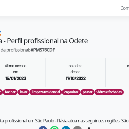
Com

a
- Perfil profissional na Odete
da profissional:
#
PMS76CDF
último acesso
na odete
c
em
desde
15/01/2023
17/10/2022
r
faxinar
lavar
limpeza residencial
organizar
passar
vidros e fachadas
sta profissional em São Paulo - Flávia atua nas seguintes regiões: São