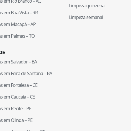
tas em
Rio Branco
–
AC
Limpeza quinzenal
tas em
Boa Vista
–
RR
Limpeza semanal
tas em
Macapá
–
AP
tas em
Palmas
–
TO
te
tas em
Salvador
–
BA
tas em
Feira de Santana
–
BA
tas em
Fortaleza
–
CE
tas em
Caucaia
–
CE
tas em
Recife
–
PE
tas em
Olinda
–
PE