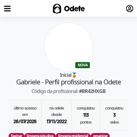
Fazer
Odete
NOVA
Inicial
🥉
Gabriele
- Perfil profissional na Odete
Código da profissional:
#
BR42HXGB
último acesso
na odete
conquistou
conquistou
em
desde
113
3
26/07/2026
17/11/2022
pontos
selos
faxinar
limpeza pós-obra
limpeza residencial
organizar