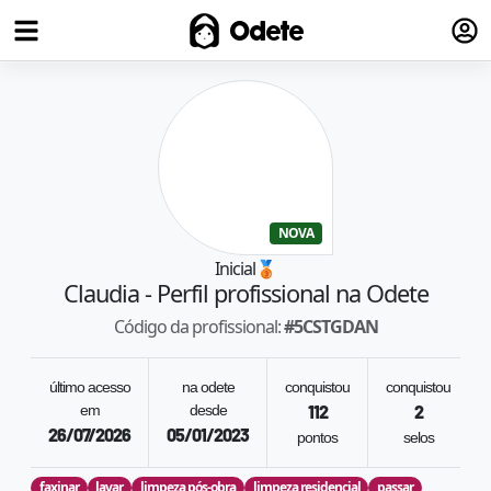
Fazer
Odete
NOVA
Inicial
🥉
Claudia
- Perfil profissional na Odete
Código da profissional:
#
5CSTGDAN
último acesso
na odete
conquistou
conquistou
em
desde
112
2
26/07/2026
05/01/2023
pontos
selos
faxinar
lavar
limpeza pós-obra
limpeza residencial
passar