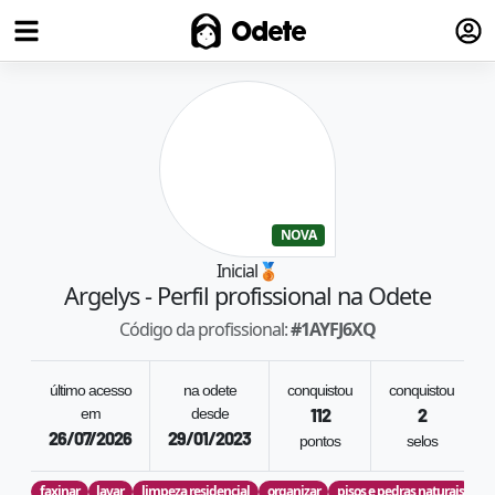
Fazer
Odete
NOVA
Inicial
🥉
Argelys
- Perfil profissional na Odete
Código da profissional:
#
1AYFJ6XQ
último acesso
na odete
conquistou
conquistou
em
desde
112
2
26/07/2026
29/01/2023
pontos
selos
faxinar
lavar
limpeza residencial
organizar
pisos e pedras naturais
vi