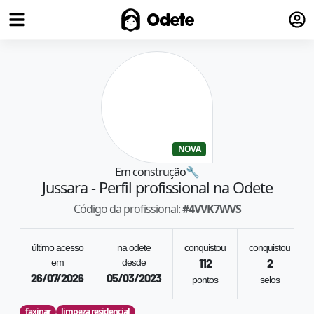
Fazer
Odete
NOVA
Em construção
🔧
Jussara
- Perfil profissional na Odete
Código da profissional:
#
4VVK7WVS
último acesso
na odete
conquistou
conquistou
em
desde
112
2
26/07/2026
05/03/2023
pontos
selos
faxinar
limpeza residencial