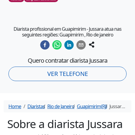
Diarista profissional em Guapimirim - Jussara atua nas
seguintes regiões: Guapimirim , Rio de janeiro
Quero contratar diarista
Jussara
VER TELEFONE
Home
Diaristas
Rio de Janeiro
Guapimirim
(
RJ
)
Jussara
- Dia
Sobre a diarista
Jussara