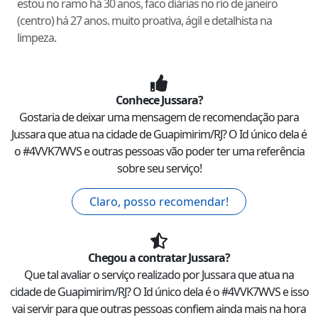
estou no ramo há 30 anos, faco diárias no rio de janeiro
(centro) há 27 anos. muito proativa, ágil e detalhista na
limpeza.
Conhece
Jussara
?
Gostaria de deixar uma mensagem de recomendação para
Jussara
que atua na cidade de
Guapimirim
/
RJ
? O Id único dela é
o #
4VVK7WVS
e outras pessoas vão poder ter uma referência
sobre seu serviço!
Claro, posso recomendar!
Chegou a contratar
Jussara
?
Que tal avaliar o serviço realizado por
Jussara
que atua na
cidade de
Guapimirim
/
RJ
? O Id único dela é o #
4VVK7WVS
e isso
vai servir para que outras pessoas confiem ainda mais na hora