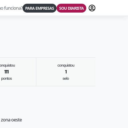
Fazer login
o funciona?
PARA EMPRESAS
SOU DIARISTA
onquistou
conquistou
111
1
pontos
selo
, zona oeste