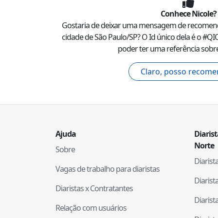
Conhece
Nicole
?
Gostaria de deixar uma mensagem de recomen
cidade de
São Paulo
/
SP
? O Id único dela é o #
QI
poder ter uma referência sobre
Claro, posso recome
Ajuda
Diaris
Norte
Sobre
Diaris
Vagas de trabalho para diaristas
Diaris
Diaristas x Contratantes
Diaris
Relação com usuários