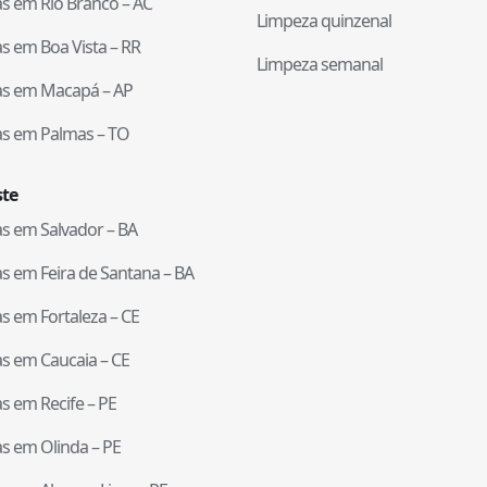
tas em
Rio Branco
–
AC
Limpeza quinzenal
tas em
Boa Vista
–
RR
Limpeza semanal
tas em
Macapá
–
AP
tas em
Palmas
–
TO
te
tas em
Salvador
–
BA
tas em
Feira de Santana
–
BA
tas em
Fortaleza
–
CE
tas em
Caucaia
–
CE
tas em
Recife
–
PE
tas em
Olinda
–
PE