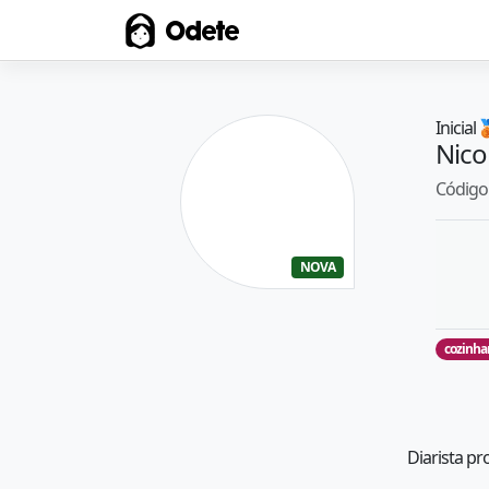
Odete
Inicial

Nico
Código 
NOVA
cozinha
Diarista pr