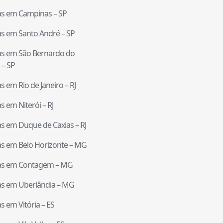
tas em
Campinas
–
SP
tas em
Santo André
–
SP
tas em
São Bernardo do
–
SP
tas em
Rio de Janeiro
–
RJ
tas em
Niterói
–
RJ
tas em
Duque de Caxias
–
RJ
tas em
Belo Horizonte
–
MG
tas em
Contagem
–
MG
tas em
Uberlândia
–
MG
tas em
Vitória
–
ES