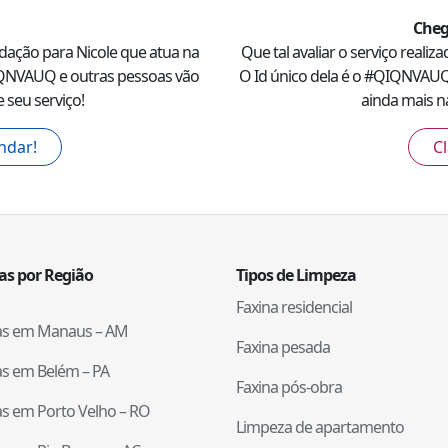
Cheg
dação para
Nicole
que atua na
Que tal avaliar o serviço realiz
QNVAUQ
e outras pessoas vão
O Id único dela é o #
QIQNVAU
 seu serviço!
ainda mais na
ndar!
Cl
tas por Região
Tipos de Limpeza
Faxina residencial
tas em
Manaus
–
AM
Faxina pesada
tas em
Belém
–
PA
Faxina pós-obra
tas em
Porto Velho
–
RO
Limpeza de apartamento