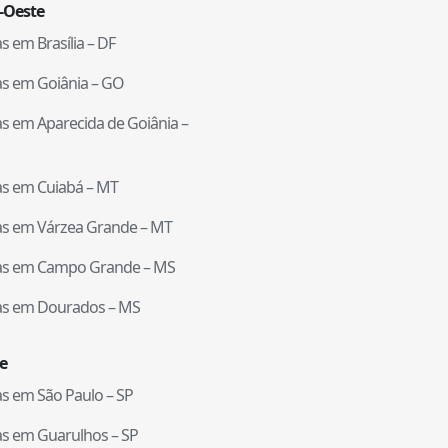
-Oeste
tas em
Brasília
–
DF
tas em
Goiânia
–
GO
tas em
Aparecida de Goiânia
–
tas em
Cuiabá
–
MT
tas em
Várzea Grande
–
MT
tas em
Campo Grande
–
MS
tas em
Dourados
–
MS
e
tas em
São Paulo
–
SP
tas em
Guarulhos
–
SP