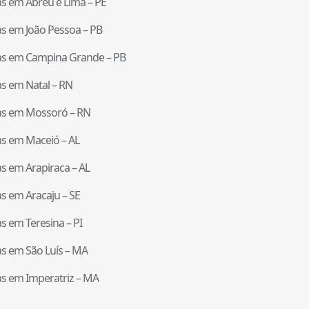
tas em
Abreu e Lima
–
PE
tas em
João Pessoa
–
PB
tas em
Campina Grande
–
PB
tas em
Natal
–
RN
tas em
Mossoró
–
RN
tas em
Maceió
–
AL
tas em
Arapiraca
–
AL
tas em
Aracaju
–
SE
tas em
Teresina
–
PI
tas em
São Luís
–
MA
tas em
Imperatriz
–
MA