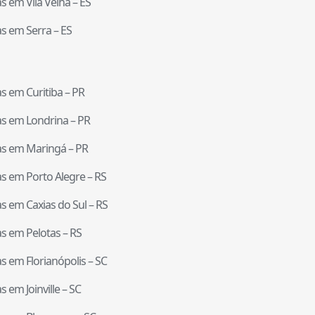
tas em
Vila Velha
–
ES
tas em
Serra
–
ES
tas em
Curitiba
–
PR
tas em
Londrina
–
PR
tas em
Maringá
–
PR
tas em
Porto Alegre
–
RS
tas em
Caxias do Sul
–
RS
tas em
Pelotas
–
RS
tas em
Florianópolis
–
SC
tas em
Joinville
–
SC