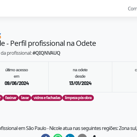
Com

le
- Perfil profissional na Odete
da profissional:
#
QIQNVAUQ
último acesso
na odete
c
em
desde
09/06/2024
13/01/2024
r
faxinar
lavar
vidros e fachadas
limpeza pós-obra
ofissional em São Paulo - Nicole atua nas seguintes regiões: Zona sul