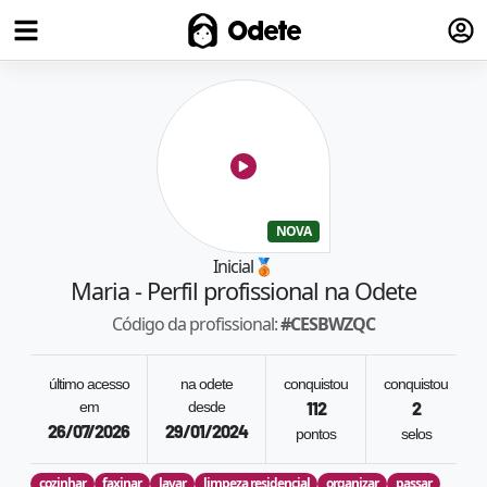
Fazer
Odete
NOVA
Inicial
🥉
Maria
- Perfil profissional na Odete
Código da profissional:
#
CESBWZQC
último acesso
na odete
conquistou
conquistou
em
desde
112
2
26/07/2026
29/01/2024
pontos
selos
cozinhar
faxinar
lavar
limpeza residencial
organizar
passar