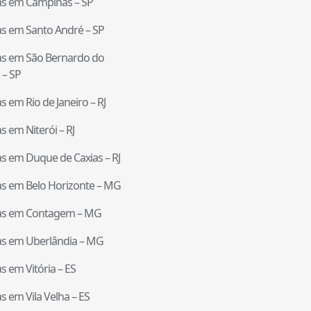
tas em
Campinas
–
SP
tas em
Santo André
–
SP
tas em
São Bernardo do
–
SP
tas em
Rio de Janeiro
–
RJ
tas em
Niterói
–
RJ
tas em
Duque de Caxias
–
RJ
tas em
Belo Horizonte
–
MG
tas em
Contagem
–
MG
tas em
Uberlândia
–
MG
tas em
Vitória
–
ES
tas em
Vila Velha
–
ES