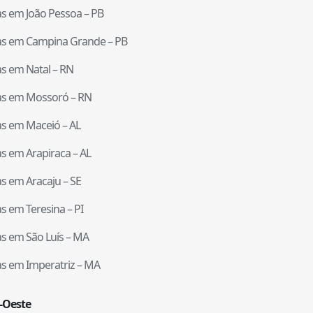
tas em
João Pessoa
–
PB
tas em
Campina Grande
–
PB
tas em
Natal
–
RN
tas em
Mossoró
–
RN
tas em
Maceió
–
AL
tas em
Arapiraca
–
AL
tas em
Aracaju
–
SE
tas em
Teresina
–
PI
tas em
São Luís
–
MA
tas em
Imperatriz
–
MA
-Oeste