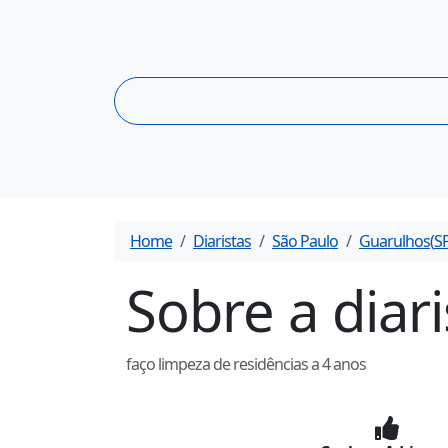
Home
Diaristas
São Paulo
Guarulhos
(
S
Sobre a diar
faço limpeza de residências a 4 anos