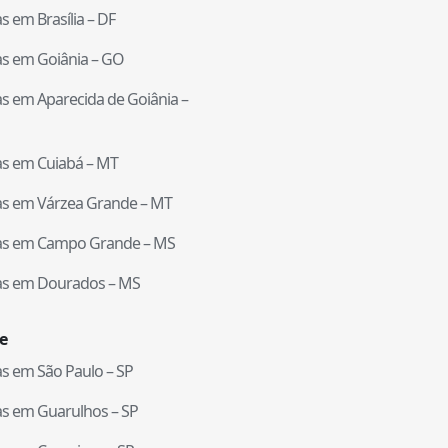
tas em
Brasília
–
DF
tas em
Goiânia
–
GO
tas em
Aparecida de Goiânia
–
tas em
Cuiabá
–
MT
tas em
Várzea Grande
–
MT
tas em
Campo Grande
–
MS
tas em
Dourados
–
MS
e
tas em
São Paulo
–
SP
tas em
Guarulhos
–
SP