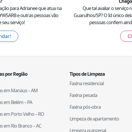
?
Chego
ação para
Adrianee
que atua na
Que tal avaliar o serviço 
FYWSARB
e outras pessoas vão
Guarulhos
/
SP
? O Id único del
 seu serviço!
pessoas confiem ainda
ndar!
Cl
tas por Região
Tipos de Limpeza
Faxina residencial
tas em
Manaus
–
AM
Faxina pesada
tas em
Belém
–
PA
Faxina pós-obra
tas em
Porto Velho
–
RO
Limpeza de apartamento
tas em
Rio Branco
–
AC
Limpeza quinzenal