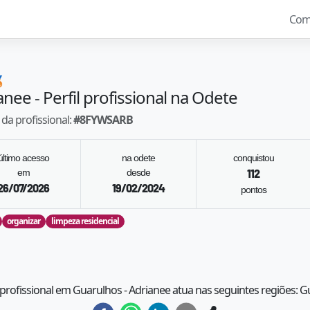
Com

anee
- Perfil profissional na Odete
da profissional:
#
8FYWSARB
último acesso
na odete
conquistou
em
desde
112
26/07/2026
19/02/2024
pontos
organizar
limpeza residencial
 profissional em Guarulhos - Adrianee atua nas seguintes regiões: 