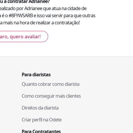
u a contratar
Adrianee
?
realizado por
Adrianee
que atua na cidade de
a é o #
8FYWSARB
e isso vai servir para que outras
 mais na hora de realizar a contratação!
aro, quero avaliar!
Para diaristas
Quanto cobrar como diarista
Como conseguir mais clientes
Direitos da diarista
Criar perfil na Odete
Para Contratantes