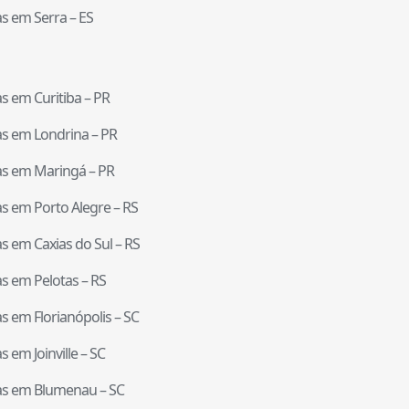
tas em
Serra
–
ES
tas em
Curitiba
–
PR
tas em
Londrina
–
PR
tas em
Maringá
–
PR
tas em
Porto Alegre
–
RS
tas em
Caxias do Sul
–
RS
tas em
Pelotas
–
RS
tas em
Florianópolis
–
SC
tas em
Joinville
–
SC
tas em
Blumenau
–
SC