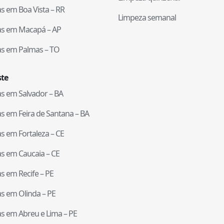
tas em
Boa Vista
–
RR
Limpeza semanal
tas em
Macapá
–
AP
tas em
Palmas
–
TO
te
tas em
Salvador
–
BA
tas em
Feira de Santana
–
BA
tas em
Fortaleza
–
CE
tas em
Caucaia
–
CE
tas em
Recife
–
PE
tas em
Olinda
–
PE
tas em
Abreu e Lima
–
PE