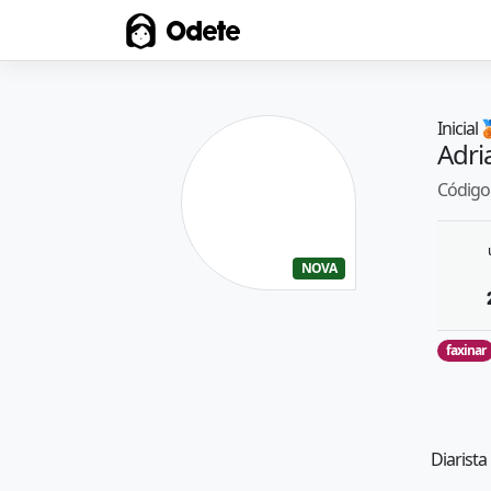
Odete
Inicial

Adri
Código 
NOVA
faxinar
Diarista