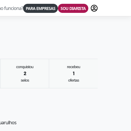
Fazer login
o funciona?
PARA EMPRESAS
SOU DIARISTA
conquistou
recebeu
2
1
selos
ofertas
Guarulhos