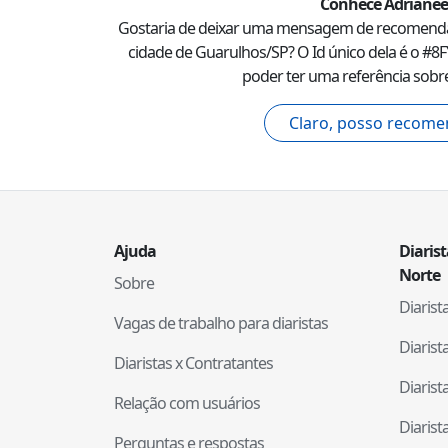
Conhece
Adrianee
Gostaria de deixar uma mensagem de recomend
cidade de
Guarulhos
/
SP
? O Id único dela é o #
8
poder ter uma referência sobre
Claro, posso recome
Ajuda
Diaris
Norte
Sobre
Diaris
Vagas de trabalho para diaristas
Diaris
Diaristas x Contratantes
Diaris
Relação com usuários
Diaris
Perguntas e respostas