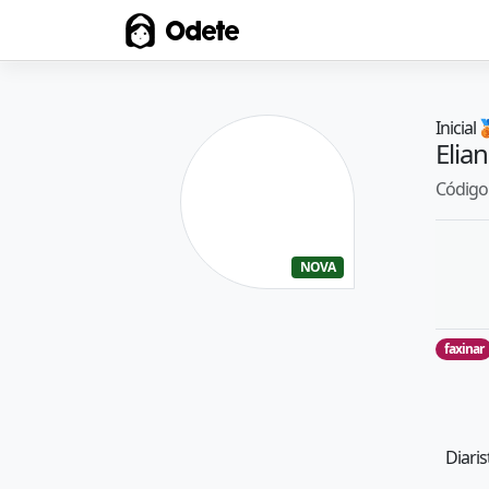
Odete
Inicial

Elia
Código 
NOVA
faxinar
Diaris