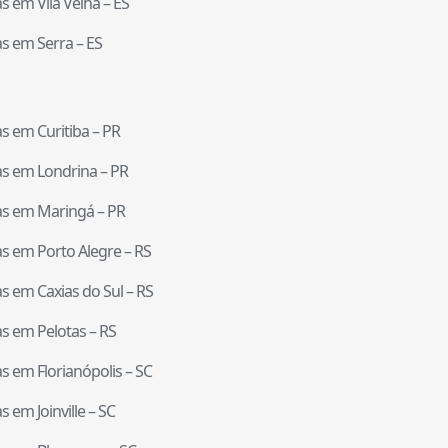
tas em
Vila Velha
–
ES
tas em
Serra
–
ES
tas em
Curitiba
–
PR
tas em
Londrina
–
PR
tas em
Maringá
–
PR
tas em
Porto Alegre
–
RS
tas em
Caxias do Sul
–
RS
tas em
Pelotas
–
RS
tas em
Florianópolis
–
SC
tas em
Joinville
–
SC