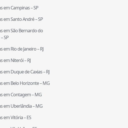
tas em
Campinas
–
SP
tas em
Santo André
–
SP
tas em
São Bernardo do
–
SP
tas em
Rio de Janeiro
–
RJ
tas em
Niterói
–
RJ
tas em
Duque de Caxias
–
RJ
tas em
Belo Horizonte
–
MG
tas em
Contagem
–
MG
tas em
Uberlândia
–
MG
tas em
Vitória
–
ES