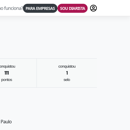
Fazer login
o funciona?
PARA EMPRESAS
SOU DIARISTA
onquistou
conquistou
111
1
pontos
selo
o Paulo