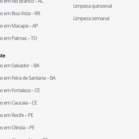
tas em
Rio Branco
–
AC
Limpeza quinzenal
tas em
Boa Vista
–
RR
Limpeza semanal
tas em
Macapá
–
AP
tas em
Palmas
–
TO
te
tas em
Salvador
–
BA
tas em
Feira de Santana
–
BA
tas em
Fortaleza
–
CE
tas em
Caucaia
–
CE
tas em
Recife
–
PE
tas em
Olinda
–
PE