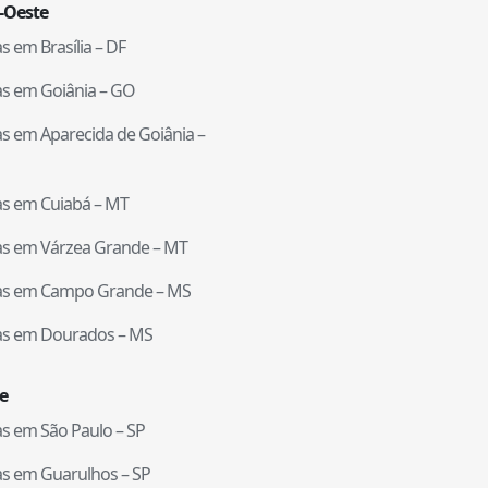
-Oeste
tas em
Brasília
–
DF
tas em
Goiânia
–
GO
tas em
Aparecida de Goiânia
–
tas em
Cuiabá
–
MT
tas em
Várzea Grande
–
MT
tas em
Campo Grande
–
MS
tas em
Dourados
–
MS
e
tas em
São Paulo
–
SP
tas em
Guarulhos
–
SP