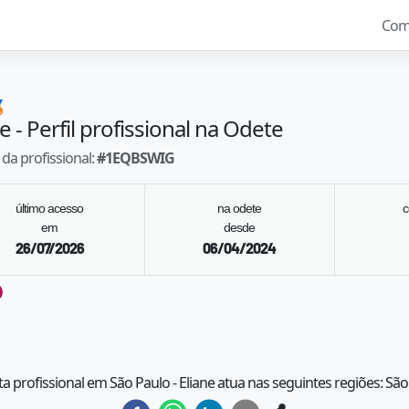
Com

ne
- Perfil profissional na Odete
da profissional:
#
1EQBSWIG
último acesso
na odete
c
em
desde
26/07/2026
06/04/2024
ta profissional em São Paulo - Eliane atua nas seguintes regiões: Sã