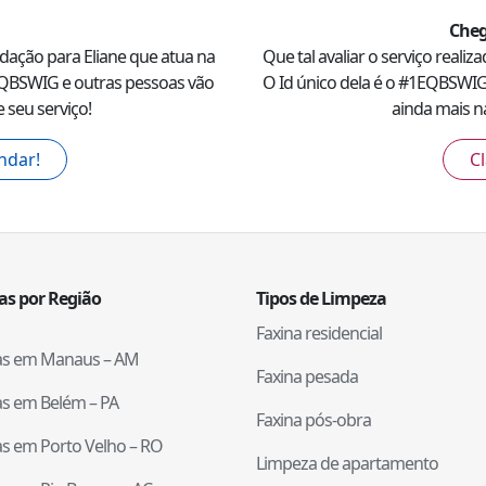
Cheg
ndação para
Eliane
que atua na
Que tal avaliar o serviço realiz
QBSWIG
e outras pessoas vão
O Id único dela é o #
1EQBSWI
 seu serviço!
ainda mais na
ndar!
Cl
tas por Região
Tipos de Limpeza
Faxina residencial
tas em
Manaus
–
AM
Faxina pesada
tas em
Belém
–
PA
Faxina pós-obra
tas em
Porto Velho
–
RO
Limpeza de apartamento