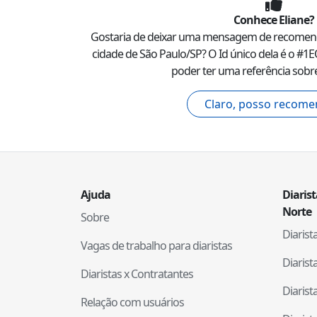
Conhece
Eliane
?
Gostaria de deixar uma mensagem de recome
cidade de
São Paulo
/
SP
? O Id único dela é o #
1E
poder ter uma referência sobre
Claro, posso recome
Ajuda
Diaris
Norte
Sobre
Diaris
Vagas de trabalho para diaristas
Diaris
Diaristas x Contratantes
Diaris
Relação com usuários