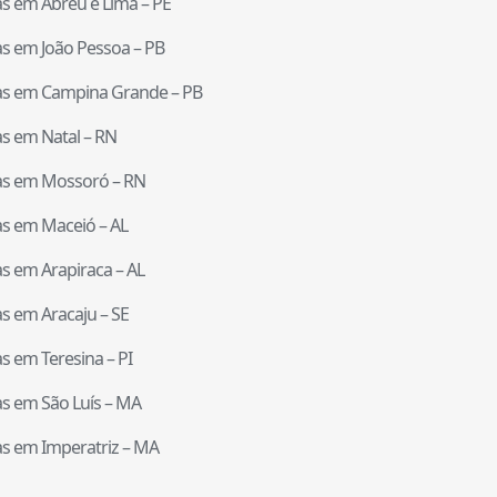
tas em
Abreu e Lima
–
PE
tas em
João Pessoa
–
PB
tas em
Campina Grande
–
PB
tas em
Natal
–
RN
tas em
Mossoró
–
RN
tas em
Maceió
–
AL
tas em
Arapiraca
–
AL
tas em
Aracaju
–
SE
tas em
Teresina
–
PI
tas em
São Luís
–
MA
tas em
Imperatriz
–
MA