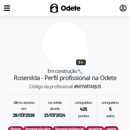
Fazer
Odete
5
★
Em construção
🔧
Rosenilda
- Perfil profissional na Odete
Código da profissional:
#
M1WDMJU5
último acesso
na odete
conquistou
conquistou
em
desde
425
5
26/07/2026
21/07/2024
pontos
selos
t
faxinar
limpeza pós-obra
limpeza residencial
organizar
passar