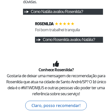
dúvidas.
Como
Natália
avaliou
Rosenilda
?
★
★
★
★
★
ROSENILDA
Foi bom trabalhei tranquila
Como
Rosenilda
avaliou
Natália
?
Conhece
Rosenilda
?
Gostaria de deixar uma mensagem de recomendação para
Rosenilda
que atua na cidade de
Santo André
/
SP
? O Id único
dela é o #
M1WDMJU5
e outras pessoas vão poder ter uma
referência sobre seu serviço!
Claro, posso recomendar!