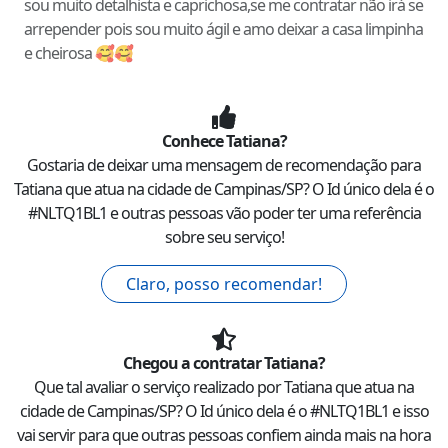
sou muito detalhista e caprichosa,se me contratar não irá se
arrepender pois sou muito ágil e amo deixar a casa limpinha
e cheirosa 🥰🥰
Conhece
Tatiana
?
Gostaria de deixar uma mensagem de recomendação para
Tatiana
que atua na cidade de
Campinas
/
SP
? O Id único dela é o
#
NLTQ1BL1
e outras pessoas vão poder ter uma referência
sobre seu serviço!
Claro, posso recomendar!
Chegou a contratar
Tatiana
?
Que tal avaliar o serviço realizado por
Tatiana
que atua na
cidade de
Campinas
/
SP
? O Id único dela é o #
NLTQ1BL1
e isso
vai servir para que outras pessoas confiem ainda mais na hora