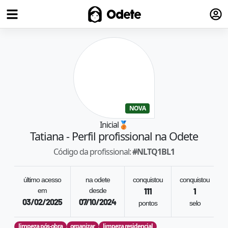
Fazer
Odete
NOVA
Inicial
🥉
Tatiana
- Perfil profissional na Odete
Código da profissional:
#
NLTQ1BL1
último acesso
na odete
conquistou
conquistou
em
desde
111
1
03/02/2025
07/10/2024
pontos
selo
limpeza pós-obra
organizar
limpeza residencial