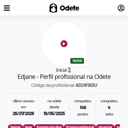
Fazer
Odete
NOVA
Inicial
🥉
Edjane
- Perfil profissional na Odete
Código da profissional:
#
ZG9F8I3U
último acesso
na odete
conquistou
conquistou
em
desde
146
4
26/07/2026
19/05/2025
pontos
selos
faxinar
lavar
limpeza pós-obra
limpeza residencial
organizar
passar