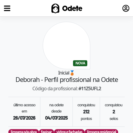
Fazer
Odete
NOVA
Inicial
🥉
Deborah
- Perfil profissional na Odete
Código da profissional:
#
11Z5UFL2
último acesso
na odete
conquistou
conquistou
em
desde
212
2
26/07/2026
04/07/2025
pontos
selos
limpeza pós-obra
faxinar
vidros e fachadas
limpeza residencial