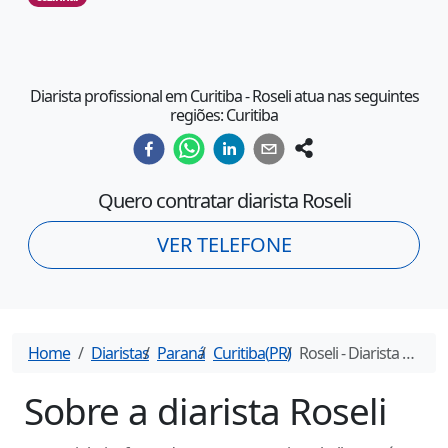
Diarista profissional em Curitiba - Roseli atua nas seguintes
regiões: Curitiba
Quero contratar diarista
Roseli
VER TELEFONE
Home
Diaristas
Paraná
Curitiba
(
PR
)
Roseli
- Diarista em
Cur
Sobre a diarista
Roseli