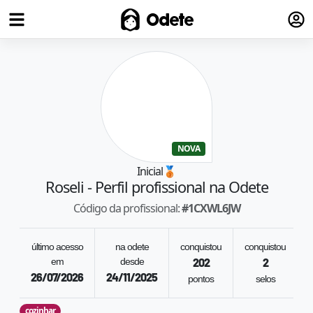
Fazer
Odete
NOVA
Inicial
🥉
Roseli
- Perfil profissional na Odete
Código da profissional:
#
1CXWL6JW
último acesso
na odete
conquistou
conquistou
em
desde
202
2
26/07/2026
24/11/2025
pontos
selos
cozinhar