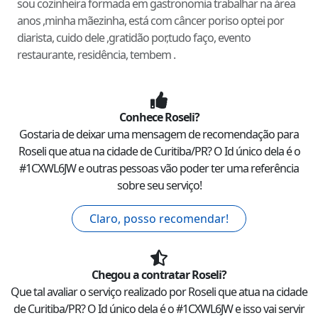
sou cozinheira formada em gastronomia trabalhar na área
anos ,minha mãezinha, está com câncer poriso optei por
diarista, cuido dele ,gratidão por,tudo faço, evento
restaurante, residência, tembem .
Conhece
Roseli
?
Gostaria de deixar uma mensagem de recomendação para
Roseli
que atua na cidade de
Curitiba
/
PR
? O Id único dela é o
#
1CXWL6JW
e outras pessoas vão poder ter uma referência
sobre seu serviço!
Claro, posso recomendar!
Chegou a contratar
Roseli
?
Que tal avaliar o serviço realizado por
Roseli
que atua na cidade
de
Curitiba
/
PR
? O Id único dela é o #
1CXWL6JW
e isso vai servir