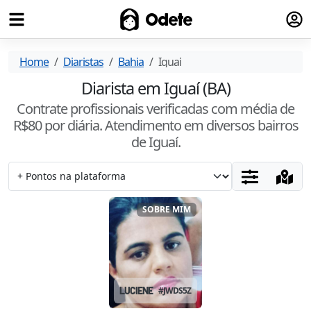
Fazer
Odete
Home
Diaristas
Bahia
Iguaí
Diarista em Iguaí (BA)
Contrate profissionais verificadas com média de
R$
80
por diária. Atendimento
em diversos bairros
de Iguaí
.
SOBRE MIM
LUCIENE
#
JWDS5ZBA