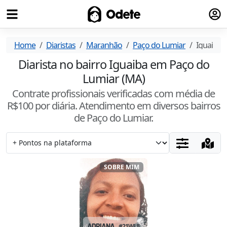
Fazer
Odete
Home
Diaristas
Maranhão
Paço do Lumiar
Iguaiba
Diarista no bairro Iguaiba em Paço do
Lumiar (MA)
Contrate profissionais verificadas com média de
R$
100
por diária. Atendimento
em diversos bairros
de Paço do Lumiar
.
SOBRE MIM
ADRIANA
#
21WUJQBT