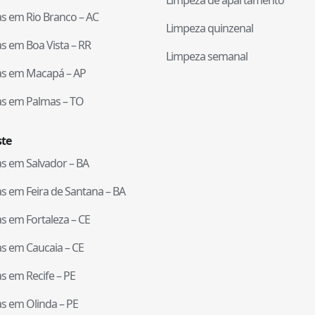
tas em
Rio Branco
–
AC
Limpeza quinzenal
tas em
Boa Vista
–
RR
Limpeza semanal
tas em
Macapá
–
AP
tas em
Palmas
–
TO
te
tas em
Salvador
–
BA
tas em
Feira de Santana
–
BA
tas em
Fortaleza
–
CE
tas em
Caucaia
–
CE
tas em
Recife
–
PE
tas em
Olinda
–
PE