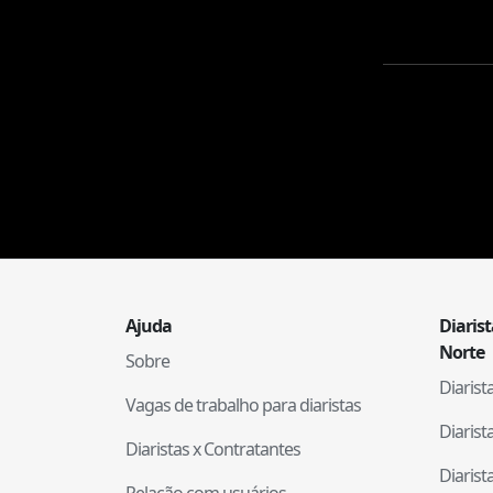
Ajuda
Diaris
Norte
Sobre
Diaris
Vagas de trabalho para diaristas
Diaris
Diaristas x Contratantes
Diaris
Relação com usuários