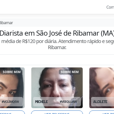
Com
 Ribamar
Diarista em São José de Ribamar (MA
m média de R$
120
por diária. Atendimento
rápido e seg
Ribamar
.
SOBRE MIM
SOBRE MIM
#
VCLIMQEW
MICHELE
#
VEEQLUAW
ALCILETE