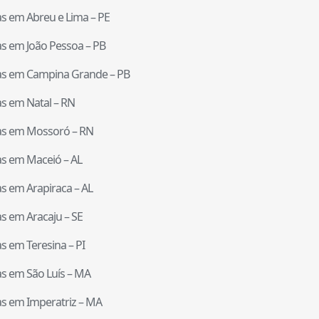
tas em
Abreu e Lima
–
PE
tas em
João Pessoa
–
PB
tas em
Campina Grande
–
PB
tas em
Natal
–
RN
tas em
Mossoró
–
RN
tas em
Maceió
–
AL
tas em
Arapiraca
–
AL
tas em
Aracaju
–
SE
tas em
Teresina
–
PI
tas em
São Luís
–
MA
tas em
Imperatriz
–
MA