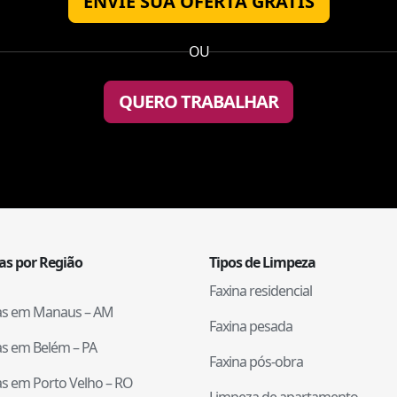
ENVIE SUA OFERTA GRÁTIS
OU
QUERO TRABALHAR
tas por Região
Tipos de Limpeza
Faxina residencial
tas em
Manaus
–
AM
Faxina pesada
tas em
Belém
–
PA
Faxina pós-obra
tas em
Porto Velho
–
RO
Limpeza de apartamento