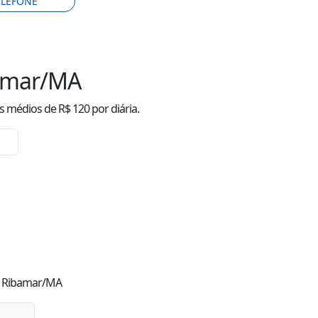
ELEFONE
bamar/MA
s
médio
s
de R$
120
por diária.
de Ribamar/MA