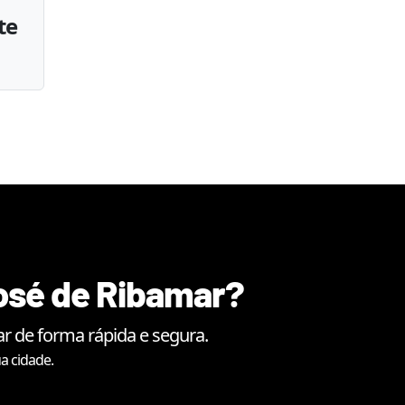
te
osé de Ribamar
?
ar
de forma rápida e segura.
a cidade.