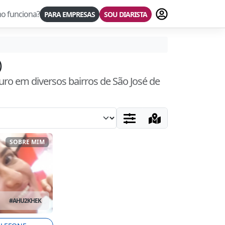
Fazer login
o funciona?
PARA EMPRESAS
SOU DIARISTA
)
uro
em diversos bairros
de São José de
SOBRE MIM
#
AHU2KHEK