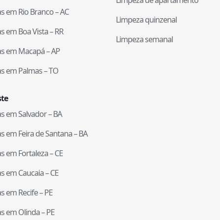
tas em
Rio Branco
–
AC
Limpeza quinzenal
tas em
Boa Vista
–
RR
Limpeza semanal
tas em
Macapá
–
AP
tas em
Palmas
–
TO
te
tas em
Salvador
–
BA
tas em
Feira de Santana
–
BA
tas em
Fortaleza
–
CE
tas em
Caucaia
–
CE
tas em
Recife
–
PE
tas em
Olinda
–
PE