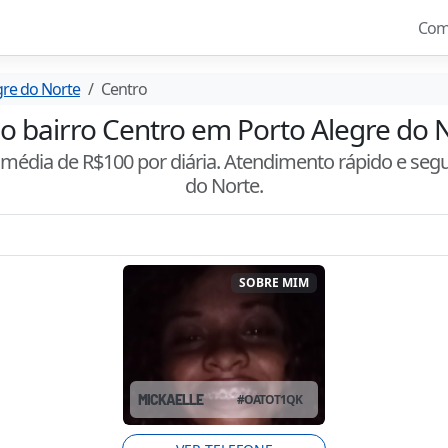
Com
gre do Norte
Centro
no bairro Centro em Porto Alegre do 
m média de R$
100
por diária. Atendimento
rápido e seg
do Norte
.
SOBRE MIM
MICKAELLE
#
OATOT1QK