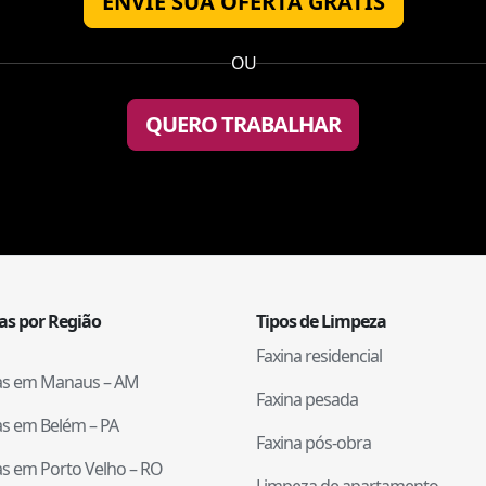
ENVIE SUA OFERTA GRÁTIS
OU
QUERO TRABALHAR
tas por Região
Tipos de Limpeza
Faxina residencial
tas em
Manaus
–
AM
Faxina pesada
tas em
Belém
–
PA
Faxina pós-obra
tas em
Porto Velho
–
RO
Limpeza de apartamento