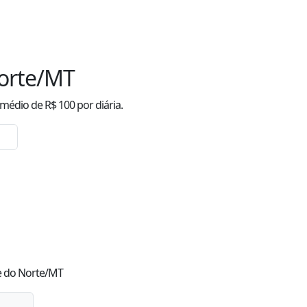
Norte/MT
médio
de R$
100
por diária.
re do Norte/MT