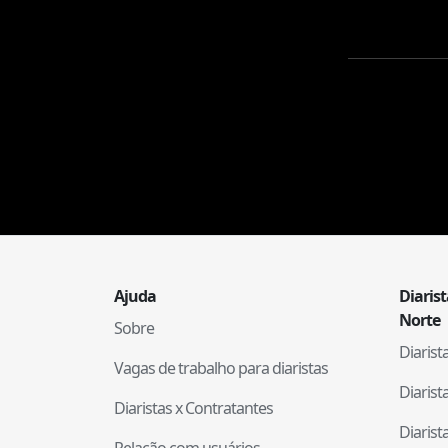
Ajuda
Diaris
Norte
Sobre
Diaris
Vagas de trabalho para diaristas
Diaris
Diaristas x Contratantes
Diaris
Relação com usuários