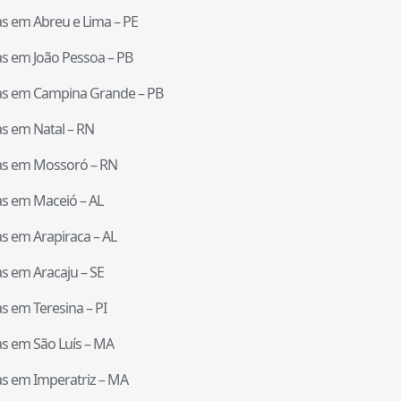
tas em
Abreu e Lima
–
PE
tas em
João Pessoa
–
PB
tas em
Campina Grande
–
PB
tas em
Natal
–
RN
tas em
Mossoró
–
RN
tas em
Maceió
–
AL
tas em
Arapiraca
–
AL
tas em
Aracaju
–
SE
tas em
Teresina
–
PI
tas em
São Luís
–
MA
tas em
Imperatriz
–
MA