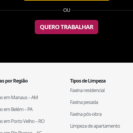
OU
QUERO TRABALHAR
tas por Região
Tipos de Limpeza
Faxina residencial
tas em
Manaus
–
AM
Faxina pesada
tas em
Belém
–
PA
Faxina pós-obra
tas em
Porto Velho
–
RO
Limpeza de apartamento
tas em
Rio Branco
–
AC