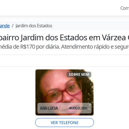
Com
rande
Jardim dos Estados
 bairro Jardim dos Estados em Várzea
média de R$
170
por diária. Atendimento
rápido e segu
SOBRE MIM
ANA LÚCIA
#
U0DZL3BH
VER TELEFONE