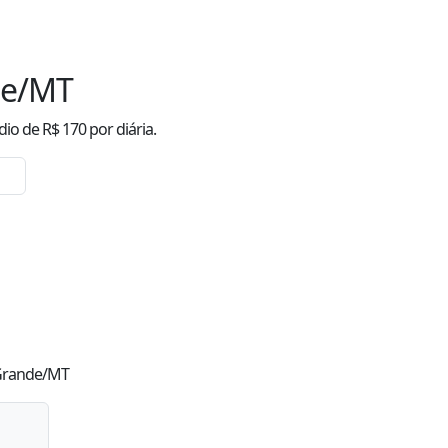
de/MT
dio
de R$
170
por diária.
 Grande/MT