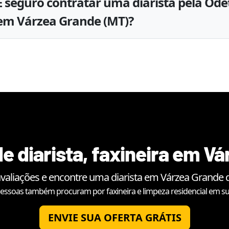
É seguro contratar uma diarista pela Ode
em Várzea Grande (MT)?
e diarista, faxineira em
Vá
avaliações e encontre uma diarista em
Várzea Grande
d
essoas também procuram por faxineira e limpeza residencial em su
ENVIE SUA OFERTA GRÁTIS