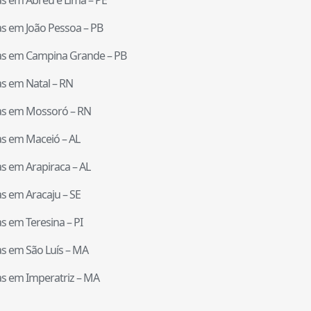
tas em
João Pessoa
–
PB
tas em
Campina Grande
–
PB
tas em
Natal
–
RN
tas em
Mossoró
–
RN
tas em
Maceió
–
AL
tas em
Arapiraca
–
AL
tas em
Aracaju
–
SE
tas em
Teresina
–
PI
tas em
São Luís
–
MA
tas em
Imperatriz
–
MA