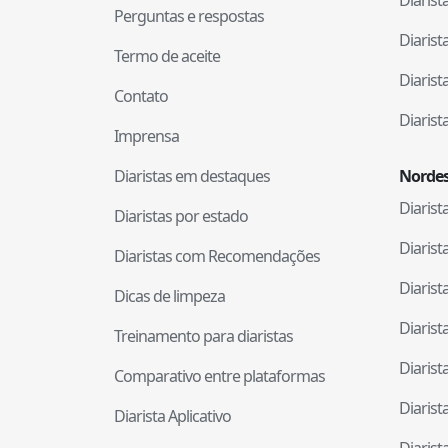
Perguntas e respostas
Diaris
Termo de aceite
Diaris
Contato
Diaris
Imprensa
Diaristas em destaques
Nordes
Diaris
Diaristas por estado
Diaris
Diaristas com Recomendações
Diaris
Dicas de limpeza
Diaris
Treinamento para diaristas
Diaris
Comparativo entre plataformas
Diaris
Diarista Aplicativo
Diaris