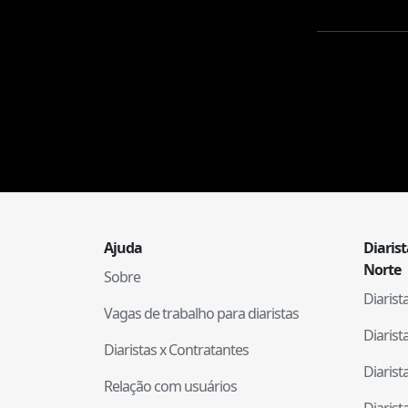
Ajuda
Diaris
Norte
Sobre
Diaris
Vagas de trabalho para diaristas
Diaris
Diaristas x Contratantes
Diaris
Relação com usuários
Diaris