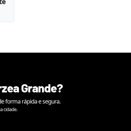
te
rzea Grande
?
e forma rápida e segura.
a cidade.