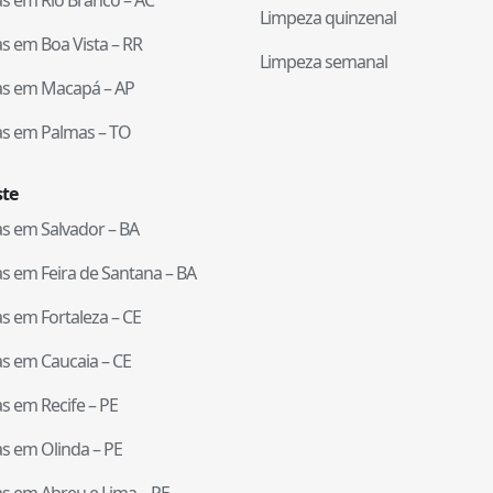
Limpeza quinzenal
tas em
Boa Vista
–
RR
Limpeza semanal
tas em
Macapá
–
AP
tas em
Palmas
–
TO
te
tas em
Salvador
–
BA
tas em
Feira de Santana
–
BA
tas em
Fortaleza
–
CE
tas em
Caucaia
–
CE
tas em
Recife
–
PE
tas em
Olinda
–
PE
tas em
Abreu e Lima
–
PE