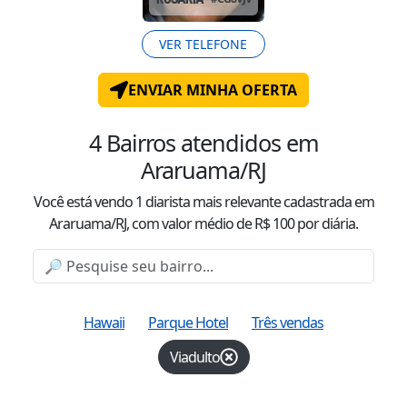
VER TELEFONE
ENVIAR MINHA OFERTA
4
Bairros atendidos
em
Araruama/RJ
Você está vendo
1
diarista mais relevante cadastrada
em
Araruama/RJ
, com valor
médio
de R$
100
por diária.
Hawaii
Parque Hotel
Três vendas
Viadulto