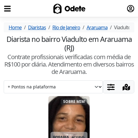
Fazer
Odete
Home
Diaristas
Rio de Janeiro
Araruama
Viadulto
Diarista no bairro Viadulto em Araruama
(RJ)
Contrate profissionais verificadas com média de
R$
100
por diária. Atendimento
em diversos bairros
de Araruama
.
SOBRE MIM
ROSARIA
#
CG8VJVEP