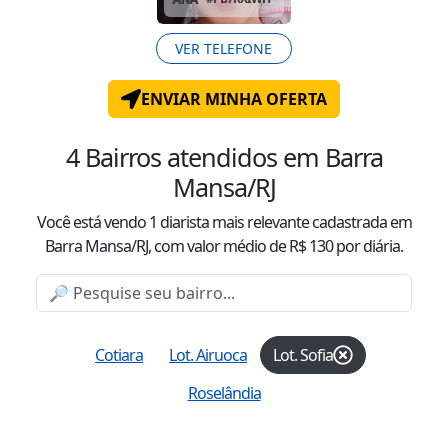
VER TELEFONE
ENVIAR MINHA OFERTA
4
Bairros atendidos
em Barra
Mansa/RJ
Você está vendo
1
diarista mais relevante cadastrada
em
Barra Mansa/RJ
, com valor
médio
de R$
130
por diária.
Cotiara
Lot. Airuoca
Lot. Sofia
Roselândia