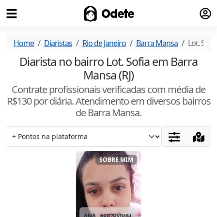
Fazer
Odete
Home
Diaristas
Rio de Janeiro
Barra Mansa
Lot. Sofia
Diarista no bairro Lot. Sofia em Barra
Mansa (RJ)
Contrate profissionais verificadas com média de
R$
130
por diária. Atendimento
em diversos bairros
de Barra Mansa
.
SOBRE MIM
ANA
#
PB7RXIWH