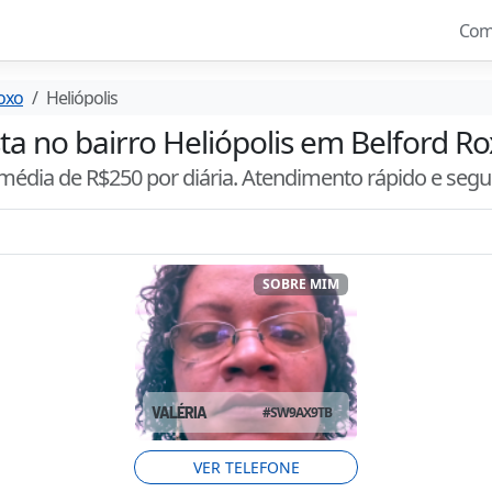
Com
oxo
Heliópolis
sta no bairro Heliópolis em Belford Rox
 média de R$
250
por diária. Atendimento
rápido e segu
SOBRE MIM
VALÉRIA
#
SW9AX9TB
VER TELEFONE