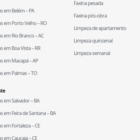
Faxina pesada
tas em
Belém
–
PA
Faxina pós-obra
tas em
Porto Velho
–
RO
Limpeza de apartamento
tas em
Rio Branco
–
AC
Limpeza quinzenal
tas em
Boa Vista
–
RR
Limpeza semanal
tas em
Macapá
–
AP
tas em
Palmas
–
TO
te
tas em
Salvador
–
BA
tas em
Feira de Santana
–
BA
tas em
Fortaleza
–
CE
tas em
Caucaia
–
CE