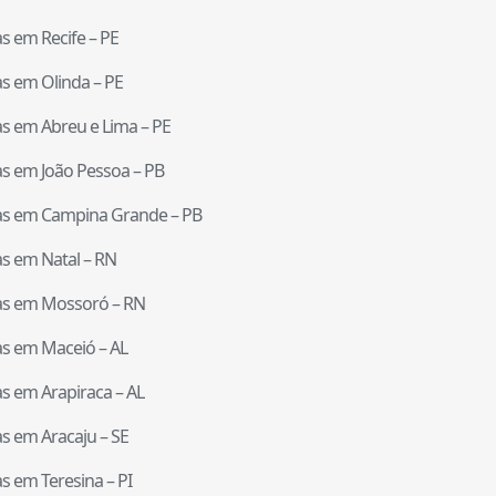
tas em
Recife
–
PE
tas em
Olinda
–
PE
tas em
Abreu e Lima
–
PE
tas em
João Pessoa
–
PB
tas em
Campina Grande
–
PB
tas em
Natal
–
RN
tas em
Mossoró
–
RN
tas em
Maceió
–
AL
tas em
Arapiraca
–
AL
tas em
Aracaju
–
SE
tas em
Teresina
–
PI