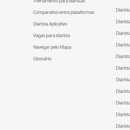
Treinamento para diaristas
Diaris
Comparativo entre plataformas
Diaris
Diarista Aplicativo
Diaris
Vagas para diarista
Diaris
Navegar pelo Mapa
Diaris
Glossário
Diaris
Diaris
Diaris
Diaris
Diaris
Diaris