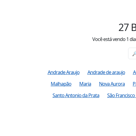
27
B
Você está vendo
1
dia
Andrade Araujo
Andrade de araujo
A
Malhapão
Maria
Nova Aurora
P
Santo Antonio da Prata
São Francisco 