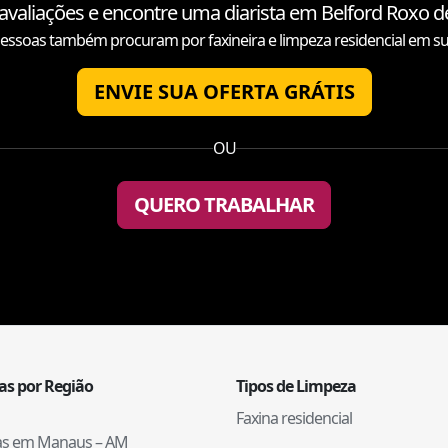
 avaliações e encontre uma diarista em
Belford Roxo
de
essoas também procuram por faxineira e limpeza residencial em su
ENVIE SUA OFERTA GRÁTIS
OU
QUERO TRABALHAR
tas por Região
Tipos de Limpeza
Faxina residencial
tas em
Manaus
–
AM