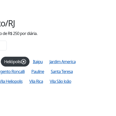
o/RJ
o
de R$
250
por diária.
Heliópolis
Itaipu
Jardim America
rgento Roncalli
Pauline
Santa Teresa
Vila Heliopolis
Vila Rica
Vila São João