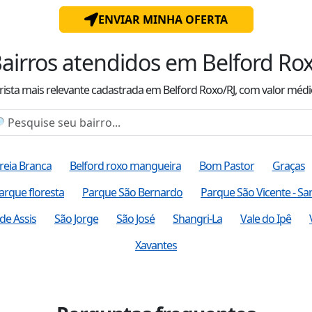
ENVIAR MINHA OFERTA
airros atendidos
em Belford Rox
rista mais relevante cadastrada
em Belford Roxo/RJ
, com valor
médi
reia Branca
Belford roxo mangueira
Bom Pastor
Graças
arque floresta
Parque São Bernardo
Parque São Vicente - Sa
de Assis
São Jorge
São José
Shangri-La
Vale do Ipê
Xavantes