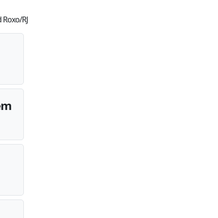
d Roxo/RJ
 em