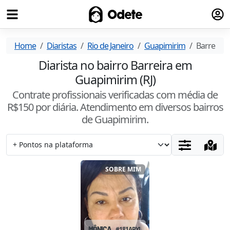
Fazer
Odete
Home
Diaristas
Rio de Janeiro
Guapimirim
Barreira
Diarista no bairro Barreira em
Guapimirim (RJ)
Contrate profissionais verificadas com média de
R$
150
por diária. Atendimento
em diversos bairros
de Guapimirim
.
SOBRE MIM
MÔNICA
#
181APYUJ