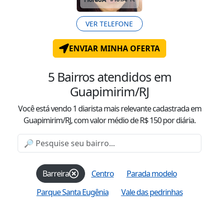
VER TELEFONE
ENVIAR MINHA OFERTA
5
Bairros atendidos
em
Guapimirim/RJ
Você está vendo
1
diarista mais relevante cadastrada
em
Guapimirim/RJ
, com valor
médio
de R$
150
por diária.
Barreira
Centro
Parada modelo
Parque Santa Eugênia
Vale das pedrinhas