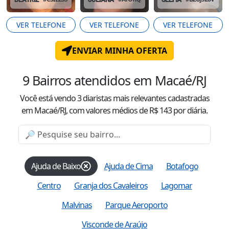
VER TELEFONE
VER TELEFONE
VER TELEFONE
ENVIAR MINHA OFERTA
9
Bairros atendidos
em Macaé/RJ
Você está vendo
3
diaristas mais relevantes cadastradas
em Macaé/RJ
, com valor
es
médio
s
de R$
143
por diária.
Ajuda de Baixo
Ajuda de Cima
Botafogo
Centro
Granja dos Cavaleiros
Lagomar
Malvinas
Parque Aeroporto
Visconde de Araújo