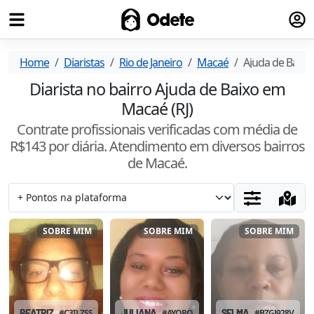
Fazer
Odete
Home
Diaristas
Rio de Janeiro
Macaé
Ajuda de Baixo
Diarista no bairro Ajuda de Baixo em
Macaé (RJ)
Contrate profissionais verificadas com média de
R$
143
por diária. Atendimento
em diversos bairros
de Macaé
.
SOBRE MIM
SOBRE MIM
SOBRE MIM
BEATRIZ
#
C3ILZSSO
JULIANA
#
AYORQAVY
SELMA
#
BZGJ928V