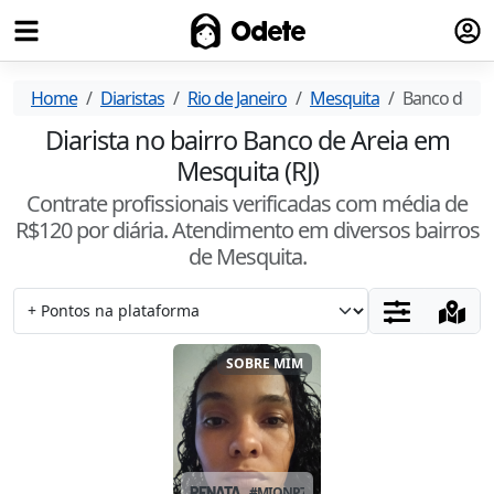
Fazer
Odete
Home
Diaristas
Rio de Janeiro
Mesquita
Banco de Ar
Diarista no bairro Banco de Areia em
Mesquita (RJ)
Contrate profissionais verificadas com média de
R$
120
por diária. Atendimento
em diversos bairros
de Mesquita
.
SOBRE MIM
RENATA
#
MIONP7NS