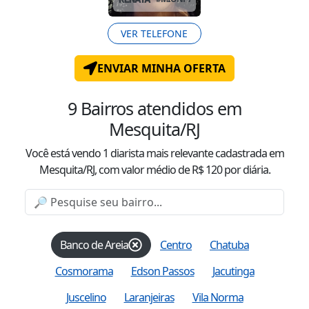
VER TELEFONE
ENVIAR MINHA OFERTA
9
Bairros atendidos
em
Mesquita/RJ
Você está vendo
1
diarista mais relevante cadastrada
em
Mesquita/RJ
, com valor
médio
de R$
120
por diária.
Banco de Areia
Centro
Chatuba
Cosmorama
Edson Passos
Jacutinga
Juscelino
Laranjeiras
Vila Norma