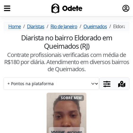
Fazer
Odete
Home
Diaristas
Rio de Janeiro
Queimados
Eldorado
Diarista no bairro Eldorado em
Queimados (RJ)
Contrate profissionais verificadas com média de
R$
180
por diária. Atendimento
em diversos bairros
de Queimados
.
SOBRE MIM
VIVIANE
#
6OXHR07P