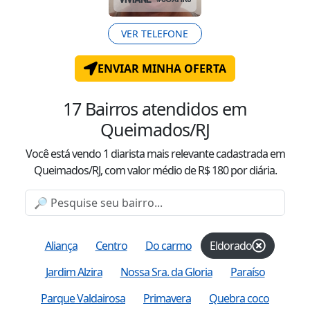
VER TELEFONE
ENVIAR MINHA OFERTA
17
Bairros atendidos
em
Queimados/RJ
Você está vendo
1
diarista mais relevante cadastrada
em
Queimados/RJ
, com valor
médio
de R$
180
por diária.
Aliança
Centro
Do carmo
Eldorado
Jardim Alzira
Nossa Sra. da Gloria
Paraíso
Parque Valdairosa
Primavera
Quebra coco