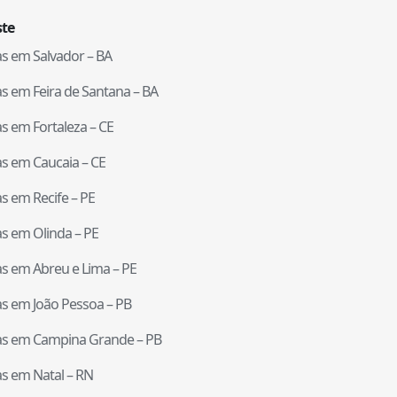
te
tas em
Salvador
–
BA
tas em
Feira de Santana
–
BA
tas em
Fortaleza
–
CE
tas em
Caucaia
–
CE
tas em
Recife
–
PE
tas em
Olinda
–
PE
tas em
Abreu e Lima
–
PE
tas em
João Pessoa
–
PB
tas em
Campina Grande
–
PB
tas em
Natal
–
RN