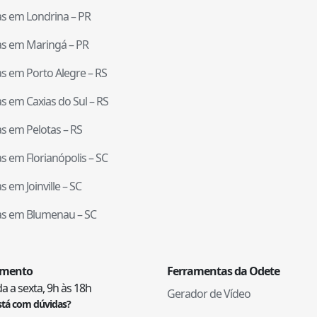
tas em
Londrina
–
PR
tas em
Maringá
–
PR
tas em
Porto Alegre
–
RS
tas em
Caxias do Sul
–
RS
tas em
Pelotas
–
RS
tas em
Florianópolis
–
SC
tas em
Joinville
–
SC
tas em
Blumenau
–
SC
imento
Ferramentas da Odete
 a sexta, 9h às 18h
Gerador de Vídeo
stá com dúvidas?