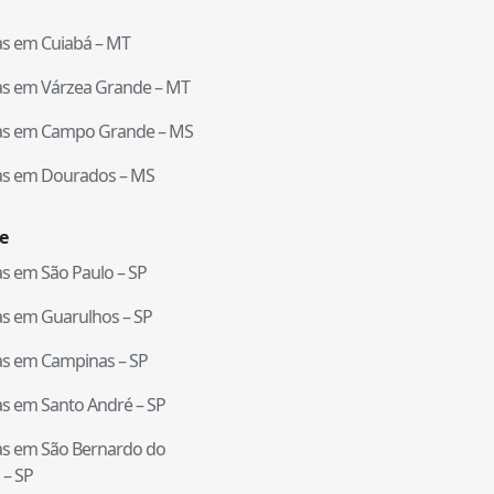
tas em
Cuiabá
–
MT
tas em
Várzea Grande
–
MT
tas em
Campo Grande
–
MS
tas em
Dourados
–
MS
e
tas em
São Paulo
–
SP
tas em
Guarulhos
–
SP
tas em
Campinas
–
SP
tas em
Santo André
–
SP
tas em
São Bernardo do
–
SP