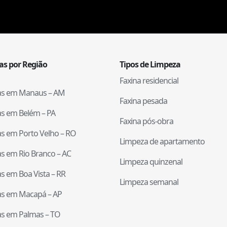
tas por Região
Tipos de Limpeza
Faxina residencial
tas em
Manaus
–
AM
Faxina pesada
tas em
Belém
–
PA
Faxina pós-obra
tas em
Porto Velho
–
RO
Limpeza de apartamento
tas em
Rio Branco
–
AC
Limpeza quinzenal
tas em
Boa Vista
–
RR
Limpeza semanal
tas em
Macapá
–
AP
tas em
Palmas
–
TO