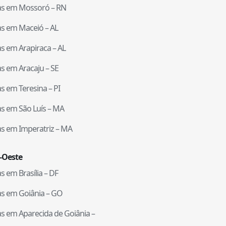
tas em
Mossoró
–
RN
tas em
Maceió
–
AL
tas em
Arapiraca
–
AL
tas em
Aracaju
–
SE
tas em
Teresina
–
PI
tas em
São Luís
–
MA
tas em
Imperatriz
–
MA
-Oeste
tas em
Brasília
–
DF
tas em
Goiânia
–
GO
tas em
Aparecida de Goiânia
–