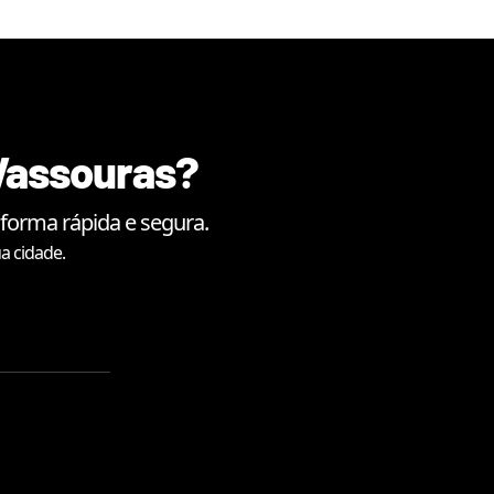
Vassouras
?
forma rápida e segura.
a cidade.