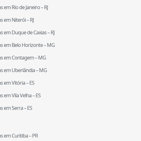
tas em
Rio de Janeiro
–
RJ
tas em
Niterói
–
RJ
tas em
Duque de Caxias
–
RJ
tas em
Belo Horizonte
–
MG
tas em
Contagem
–
MG
tas em
Uberlândia
–
MG
tas em
Vitória
–
ES
tas em
Vila Velha
–
ES
tas em
Serra
–
ES
tas em
Curitiba
–
PR