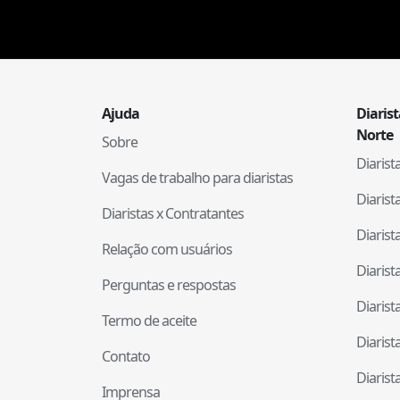
Ajuda
Diaris
Norte
Sobre
Diaris
Vagas de trabalho para diaristas
Diaris
Diaristas x Contratantes
Diaris
Relação com usuários
Diaris
Perguntas e respostas
Diaris
Termo de aceite
Diaris
Contato
Diaris
Imprensa