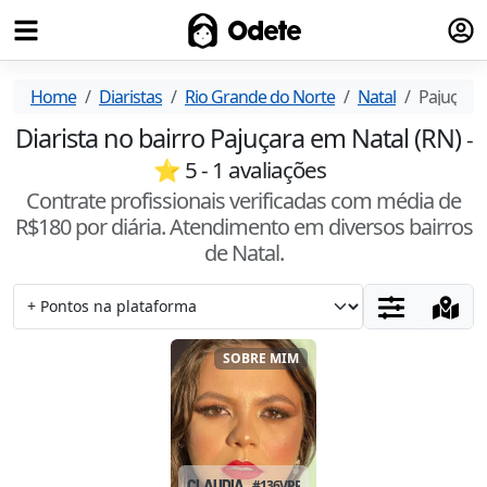
Fazer
Odete
Home
Diaristas
Rio Grande do Norte
Natal
Pajuçara
Diarista no bairro Pajuçara em Natal (RN)
-
⭐
5
-
1
avaliações
Contrate profissionais verificadas com média de
R$
180
por diária. Atendimento
em diversos bairros
de Natal
.
SOBRE MIM
CLAUDIA
#
136VPPRB