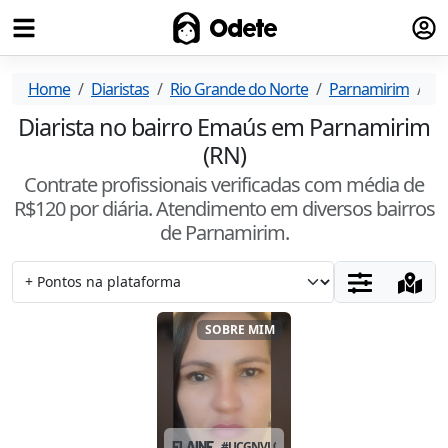
Fazer
Odete
Home
Diaristas
Rio Grande do Norte
Parnamirim
E
Diarista no bairro Emaús em Parnamirim
(RN)
Contrate profissionais verificadas com média de
R$
120
por diária. Atendimento
em diversos bairros
de Parnamirim
.
SOBRE MIM
ELAINE
#
UCGNVL0K