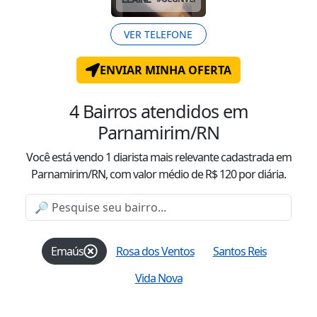
VER TELEFONE
ENVIAR MINHA OFERTA
4
Bairros atendidos
em
Parnamirim/RN
Você está vendo
1
diarista mais relevante cadastrada
em
Parnamirim/RN
, com valor
médio
de R$
120
por diária.
Emaús
Rosa dos Ventos
Santos Reis
Vida Nova