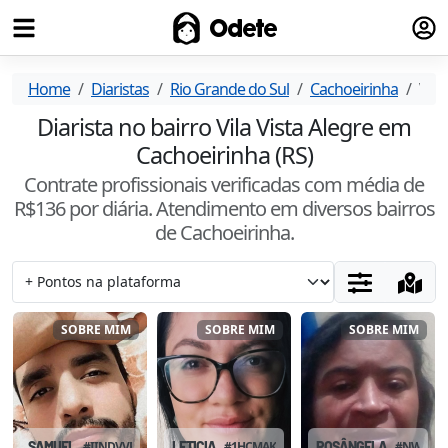
Fazer
Odete
Home
Diaristas
Rio Grande do Sul
Cachoeirinha
Vila
Diarista no bairro Vila Vista Alegre em
Cachoeirinha (RS)
Contrate profissionais verificadas com média de
R$
136
por diária. Atendimento
em diversos bairros
de Cachoeirinha
.
SOBRE MIM
SOBRE MIM
SOBRE MIM
SAMUEL
#
IINDVVFE
LETICIA
#
1HCMAKF1
ROSÂNGELA
#
NW0KO