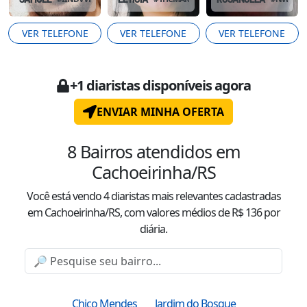
VER TELEFONE
VER TELEFONE
VER TELEFONE
+
1
diaristas disponíveis agora
ENVIAR MINHA OFERTA
8
Bairros atendidos
em
Cachoeirinha/RS
Você está vendo
4
diaristas mais relevantes cadastradas
em Cachoeirinha/RS
, com valor
es
médio
s
de R$
136
por
diária.
Chico Mendes
Jardim do Bosque