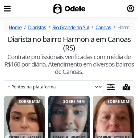
Fazer
Odete
Home
Diaristas
Rio Grande do Sul
Canoas
Harmoni
Diarista no bairro Harmonia em Canoas
(RS)
Contrate profissionais verificadas com média de
R$
160
por diária. Atendimento
em diversos bairros
de Canoas
.
SOBRE MIM
SOBRE MIM
SOBRE MIM
TATIELLE
#
EABREMLD
DANIELA
#
PADW7SB7
CARINA
#
T2Z9UL8C