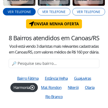
VER TELEFONE
VER TELEFONE
VER TELEFONE
ENVIAR MINHA OFERTA
8
Bairros atendidos
em Canoas/RS
Você está vendo
3
diaristas mais relevantes cadastradas
em Canoas/RS
, com valor
es
médio
s
de R$
160
por diária.
Bairro Fátima
Estância Velha
Guajuviras
Harmonia
Mal. Rondon
Niterói
Olaria
Rio Branco