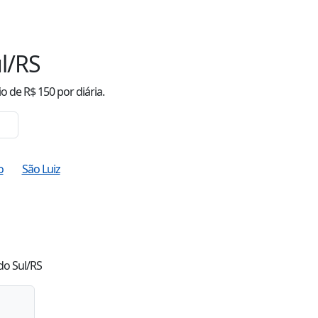
l/RS
io
de R$
150
por diária.
o
São Luiz
do Sul/RS