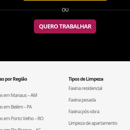
OU
QUERO TRABALHAR
tas por Região
Tipos de Limpeza
Faxina residencial
tas em
Manaus
–
AM
Faxina pesada
tas em
Belém
–
PA
Faxina pós-obra
tas em
Porto Velho
–
RO
Limpeza de apartamento
tas em
Rio Branco
–
AC