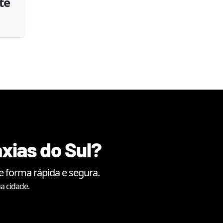
te
xias do Sul
?
 forma rápida e segura.
a cidade.