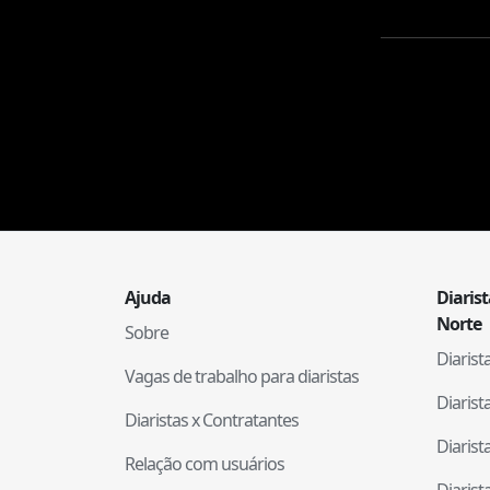
Ajuda
Diaris
Norte
Sobre
Diaris
Vagas de trabalho para diaristas
Diaris
Diaristas x Contratantes
Diaris
Relação com usuários
Diaris