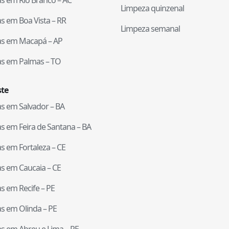
Limpeza quinzenal
tas em
Boa Vista
–
RR
Limpeza semanal
tas em
Macapá
–
AP
tas em
Palmas
–
TO
te
tas em
Salvador
–
BA
tas em
Feira de Santana
–
BA
tas em
Fortaleza
–
CE
tas em
Caucaia
–
CE
tas em
Recife
–
PE
tas em
Olinda
–
PE
tas em
Abreu e Lima
–
PE