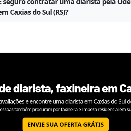
É seguro contratar uma diarista pela Ode
em Caxias do Sul (RS)?
de diarista, faxineira em
Ca
avaliações e encontre uma diarista em
Caxias do Sul
de
essoas também procuram por faxineira e limpeza residencial em su
ENVIE SUA OFERTA GRÁTIS