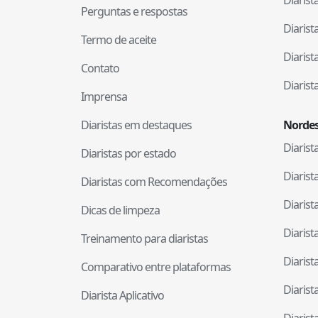
Perguntas e respostas
Diaris
Termo de aceite
Diaris
Contato
Diaris
Imprensa
Diaristas em destaques
Nordes
Diaris
Diaristas por estado
Diaris
Diaristas com Recomendações
Diaris
Dicas de limpeza
Diaris
Treinamento para diaristas
Diaris
Comparativo entre plataformas
Diaris
Diarista Aplicativo
Diaris