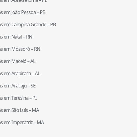
tas em
João Pessoa
–
PB
tas em
Campina Grande
–
PB
tas em
Natal
–
RN
tas em
Mossoró
–
RN
tas em
Maceió
–
AL
tas em
Arapiraca
–
AL
tas em
Aracaju
–
SE
tas em
Teresina
–
PI
tas em
São Luís
–
MA
tas em
Imperatriz
–
MA