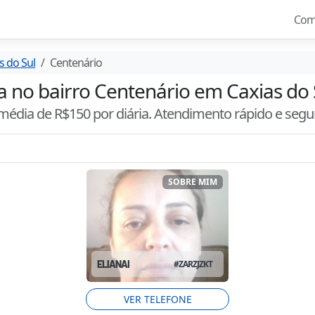
Com
s do Sul
Centenário
ta no bairro Centenário em Caxias do S
 média de R$
150
por diária. Atendimento
rápido e segu
SOBRE MIM
ELIANAI
#
ZARZJZKT
VER TELEFONE