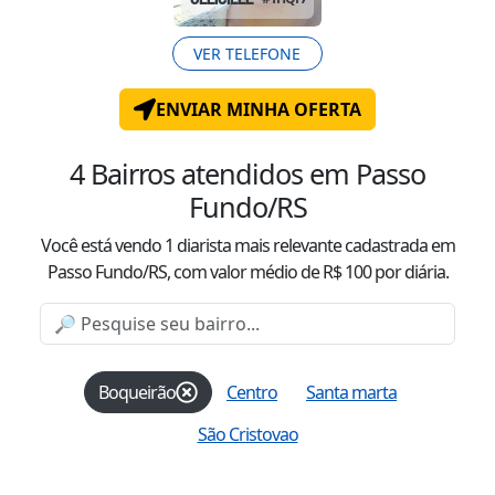
VER TELEFONE
ENVIAR MINHA OFERTA
4
Bairros atendidos
em Passo
Fundo/RS
Você está vendo
1
diarista mais relevante cadastrada
em
Passo Fundo/RS
, com valor
médio
de R$
100
por diária.
Boqueirão
Centro
Santa marta
São Cristovao