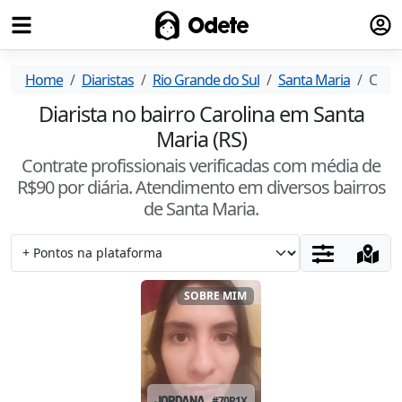
Fazer
Odete
Home
Diaristas
Rio Grande do Sul
Santa Maria
Carol
Diarista no bairro Carolina em Santa
Maria (RS)
Contrate profissionais verificadas com média de
R$
90
por diária. Atendimento
em diversos bairros
de Santa Maria
.
SOBRE MIM
JORDANA
#
70P1XUHF