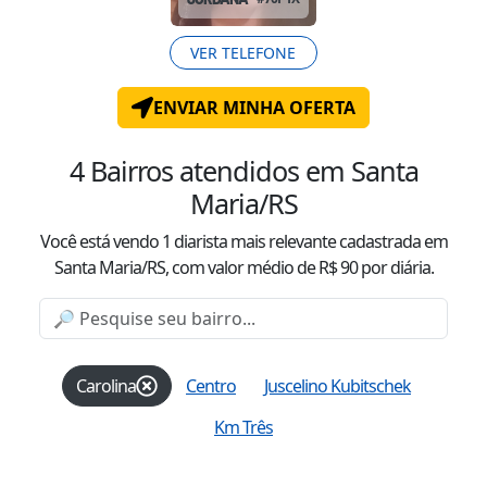
VER TELEFONE
ENVIAR MINHA OFERTA
4
Bairros atendidos
em Santa
Maria/RS
Você está vendo
1
diarista mais relevante cadastrada
em
Santa Maria/RS
, com valor
médio
de R$
90
por diária.
Carolina
Centro
Juscelino Kubitschek
Km Três