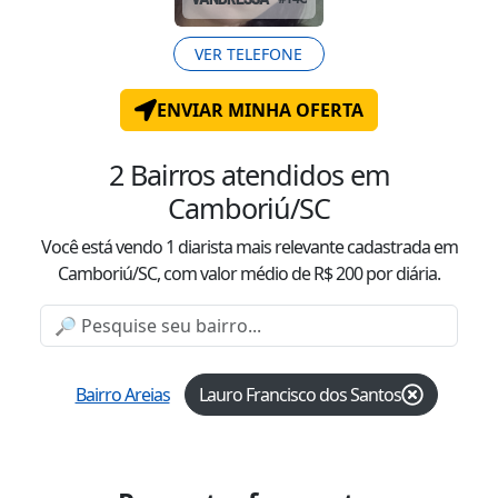
VER TELEFONE
ENVIAR MINHA OFERTA
2
Bairros atendidos
em
Camboriú/SC
Você está vendo
1
diarista mais relevante cadastrada
em
Camboriú/SC
, com valor
médio
de R$
200
por diária.
Bairro Areias
Lauro Francisco dos Santos