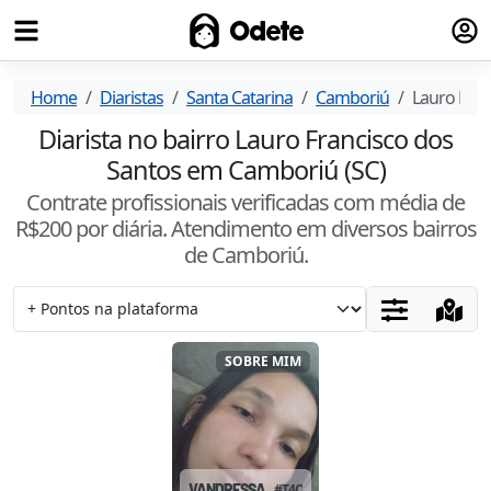
Fazer
Odete
Home
Diaristas
Santa Catarina
Camboriú
Lauro Fran
Diarista no bairro Lauro Francisco dos
Santos em Camboriú (SC)
Contrate profissionais verificadas com média de
R$
200
por diária. Atendimento
em diversos bairros
de Camboriú
.
SOBRE MIM
VANDRESSA
#
T4OUCW0X