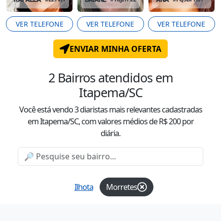
VER TELEFONE
VER TELEFONE
VER TELEFONE
ENVIAR MINHA OFERTA
2
Bairros atendidos
em
Itapema/SC
Você está vendo
3
diaristas mais relevantes cadastradas
em Itapema/SC
, com valor
es
médio
s
de R$
200
por
diária.
Ilhota
Morretes