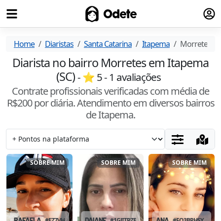
Fazer
Odete
Home
Diaristas
Santa Catarina
Itapema
Morretes
Diarista no bairro Morretes em Itapema
(SC)
- ⭐
5
-
1
avaliações
Contrate profissionais verificadas com média de
R$
200
por diária. Atendimento
em diversos bairros
de Itapema
.
SOBRE MIM
SOBRE MIM
SOBRE MIM
RAFAELA
#
EZ7VH4SH
DAIANE
#
1GJITPZE
ANA
#
FQ3BPHSY