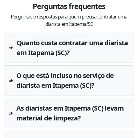
nossa extrema confiança. Você é parte da
Perguntas frequentes
nossa história e temos uma gratidão
Perguntas e respostas para quem precisa contratar uma
eterna por todo o seu cuidado. ❤️
diarista em Itapema/SC
Quanto custa contratar uma diarista
em Itapema (SC)?
O que está incluso no serviço de
diarista em Itapema (SC)?
As diaristas em Itapema (SC) levam
material de limpeza?