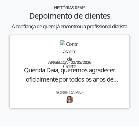
HISTÓRIAS REAIS
Depoimento de clientes
A confiança de quem já encontrou a profissional diarista
ANGÉLICA
-
22/05/2026
Querida Daia, queremos agradecer
oficialmente por todos os anos de
dedicação à nossa família. Sempre
SOBRE
DAIANE
competente e extremamente caprichosa
em cada detalhe, você cuidou do nosso lar
com um amor e uma dedicação que são
raros de encontrar. Além de ser
incrivelmente prestativa, você conquistou