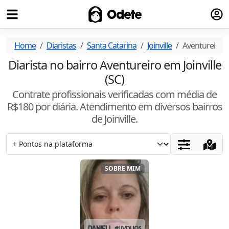
Fazer
Odete
Home
Diaristas
Santa Catarina
Joinville
Aventureiro
Diarista no bairro Aventureiro em Joinville
(SC)
Contrate profissionais verificadas com média de
R$
180
por diária. Atendimento
em diversos bairros
de Joinville
.
SOBRE MIM
DANIELI
#
UVDUQSQ4