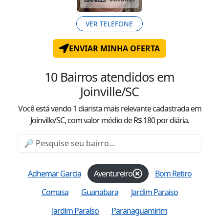
VER TELEFONE
ENVIAR MINHA OFERTA
10
Bairros atendidos
em
Joinville/SC
Você está vendo
1
diarista mais relevante cadastrada
em
Joinville/SC
, com valor
médio
de R$
180
por diária.
Adhemar Garcia
Aventureiro
Bom Retiro
Comasa
Guanabara
Jardim Paraiso
Jardim Paraíso
Paranaguamirim