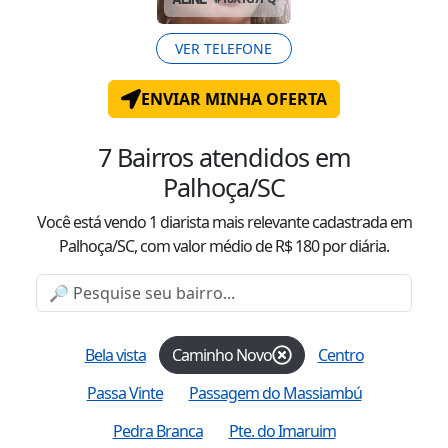
VER TELEFONE
ENVIAR MINHA OFERTA
7
Bairros atendidos
em
Palhoça/SC
Você está vendo
1
diarista mais relevante cadastrada
em
Palhoça/SC
, com valor
médio
de R$
180
por diária.
Bela vista
Caminho Novo
Centro
Passa Vinte
Passagem do Massiambú
Pedra Branca
Pte. do Imaruim