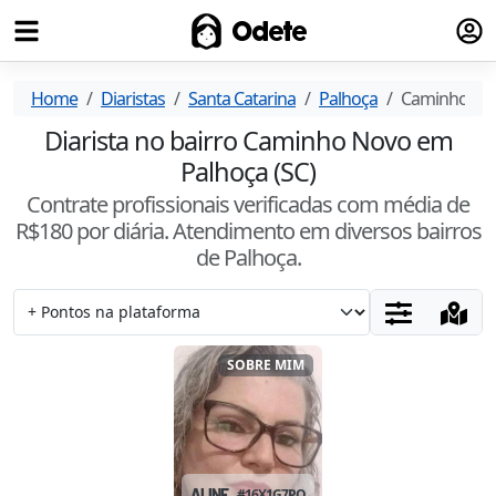
Fazer
Odete
Home
Diaristas
Santa Catarina
Palhoça
Caminho No
Diarista no bairro Caminho Novo em
Palhoça (SC)
Contrate profissionais verificadas com média de
R$
180
por diária. Atendimento
em diversos bairros
de Palhoça
.
SOBRE MIM
ALINE
#
16X1G7PQ