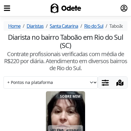
Fazer
Odete
Home
Diaristas
Santa Catarina
Rio do Sul
Taboão
Diarista no bairro Taboão em Rio do Sul
(SC)
Contrate profissionais verificadas com média de
R$
220
por diária. Atendimento
em diversos bairros
de Rio do Sul
.
SOBRE MIM
HELENA
#
1FMMG5HG