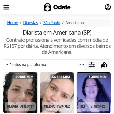
Fazer
Odete
Home
Diaristas
São Paulo
Americana
Diarista em Americana (SP)
Contrate profissionais verificadas com média de
R$
157
por diária. Atendimento
em diversos bairros
de Americana
.
SOBRE MIM
SOBRE MIM
SOBRE MIM
FLÁVIA
#
E4NP7BTX
MILENA
#
WF4FRLZF
ELI
#
17BXJPGZ