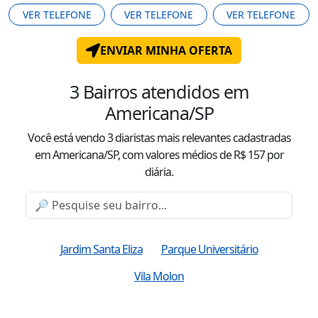
VER TELEFONE
VER TELEFONE
VER TELEFONE
ENVIAR MINHA OFERTA
3
Bairros atendidos
em
Americana/SP
Você está vendo
3
diaristas mais relevantes cadastradas
em Americana/SP
, com valor
es
médio
s
de R$
157
por
diária.
Jardim Santa Eliza
Parque Universitário
Vila Molon