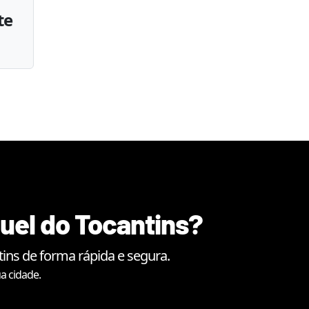
te
uel do Tocantins
?
tins
de forma rápida e segura.
a cidade.