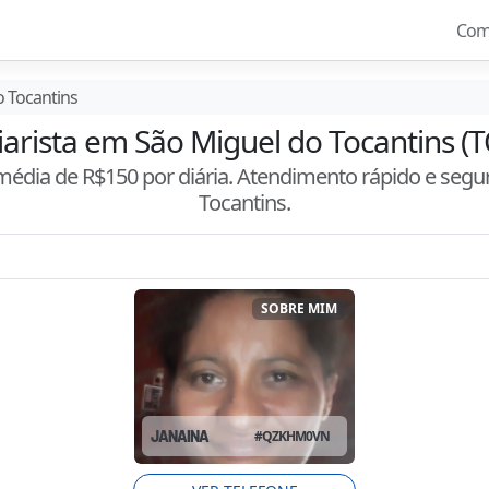
Com
o Tocantins
iarista em São Miguel do Tocantins (T
 média de R$
150
por diária. Atendimento
rápido e segu
Tocantins
.
SOBRE MIM
JANAINA
#
QZKHM0VN