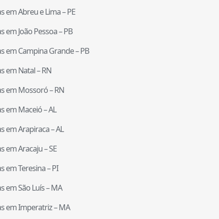
tas em
Abreu e Lima
–
PE
tas em
João Pessoa
–
PB
tas em
Campina Grande
–
PB
tas em
Natal
–
RN
tas em
Mossoró
–
RN
tas em
Maceió
–
AL
tas em
Arapiraca
–
AL
tas em
Aracaju
–
SE
tas em
Teresina
–
PI
tas em
São Luís
–
MA
tas em
Imperatriz
–
MA