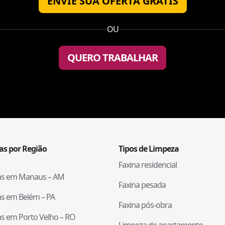
ENVIE SUA OFERTA GRÁTIS
OU
QUERO TRABALHAR
tas por Região
Tipos de Limpeza
Faxina residencial
tas em
Manaus
–
AM
Faxina pesada
tas em
Belém
–
PA
Faxina pós-obra
tas em
Porto Velho
–
RO
Limpeza de apartamento