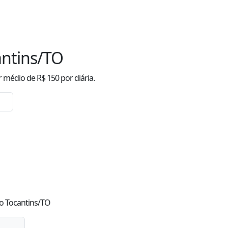
antins/TO
r
médio
de R$
150
por diária.
do Tocantins/TO