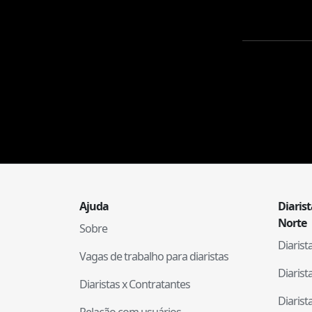
Ajuda
Diaris
Norte
Sobre
Diaris
Vagas de trabalho para diaristas
Diaris
Diaristas x Contratantes
Diaris
Relação com usuários