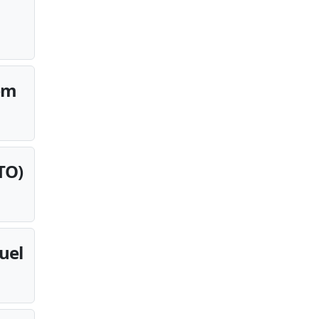
 em
TO)
uel