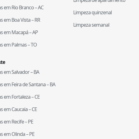
tas em
Rio Branco
–
AC
Limpeza quinzenal
tas em
Boa Vista
–
RR
Limpeza semanal
tas em
Macapá
–
AP
tas em
Palmas
–
TO
te
tas em
Salvador
–
BA
tas em
Feira de Santana
–
BA
tas em
Fortaleza
–
CE
tas em
Caucaia
–
CE
tas em
Recife
–
PE
tas em
Olinda
–
PE