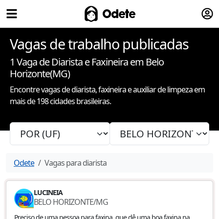
Fazer
Odete
Vagas de trabalho publicadas
1
Vaga de Diarista e Faxineira
em Belo
Horizonte(MG)
Encontre vagas de diarista, faxineira e auxiliar de limpeza em
mais de 198 cidades brasileiras.
Odete
Vagas para diarista
LUCINEIA
BELO HORIZONTE
/
MG
Preciso de uma pessoa para faxina, que dê uma boa faxina na