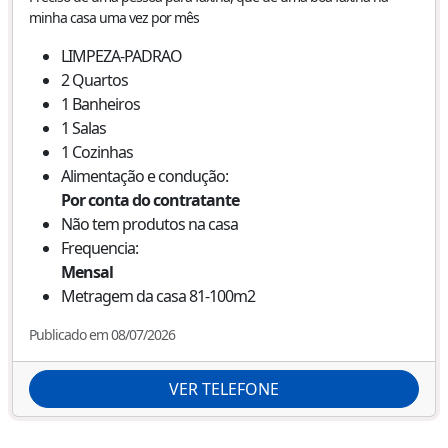
minha casa uma vez por mês
LIMPEZA-PADRAO
2
Quartos
1
Banheiros
1
Salas
1
Cozinhas
Alimentação e condução:
Por conta do contratante
Não tem produtos na casa
Frequencia:
Mensal
Metragem da casa
81-100
m2
Publicado em 08/07/2026
VER TELEFONE